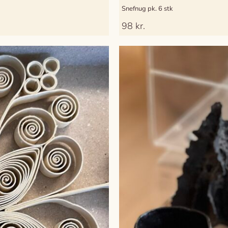
Snefnug pk. 6 stk
98
kr.