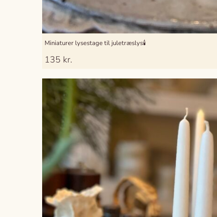
Miniaturer lysestage til juletræslys🕯️
135
kr.