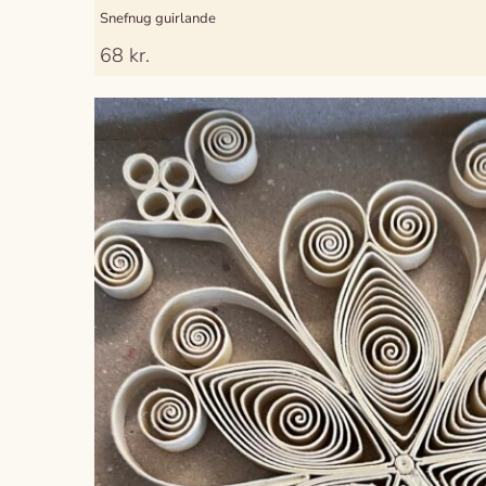
Snefnug guirlande
68
kr.