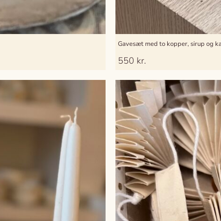
Gavesæt med to kopper, sirup og k
550
kr.