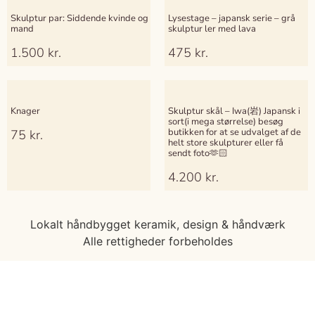
Skulptur par: Siddende kvinde og
Lysestage – japansk serie – grå
mand
skulptur ler med lava
1.500
kr.
475
kr.
Knager
Skulptur skål – Iwa(岩) Japansk i
sort(i mega størrelse) besøg
butikken for at se udvalget af de
75
kr.
helt store skulpturer eller få
sendt foto🫶🏻
4.200
kr.
Lokalt håndbygget keramik, design & håndværk
Alle rettigheder forbeholdes