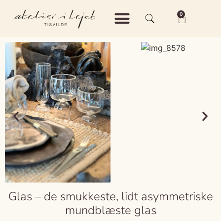
0
Shop – Keramik
Shop – Vintage
Om Atelier i Lejet
Glas – de smukkeste, lidt asymmetriske
mundblæste glas