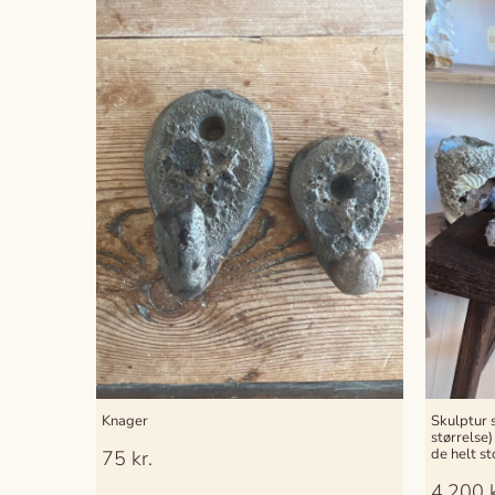
Knager
Skulptur s
størrelse)
de helt st
75
kr.
4.200