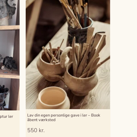
Lav din egen personlige gave i ler – Book
ptur ler
åbent værksted
550
kr.