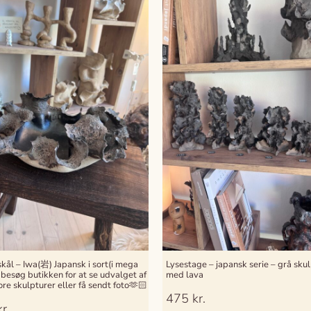
kål – Iwa(岩) Japansk i sort(i mega
Lysestage – japansk serie – grå skul
 besøg butikken for at se udvalget af
med lava
ore skulpturer eller få sendt foto🫶🏻
475
kr.
kr.