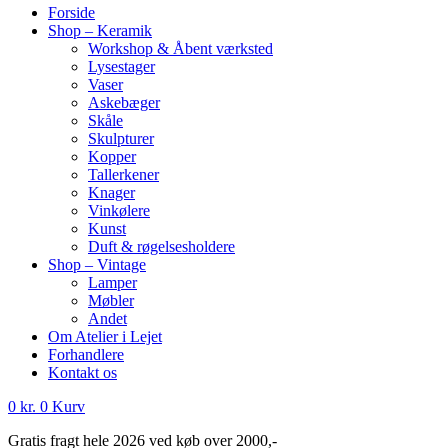
Forside
Shop – Keramik
Workshop & Åbent værksted
Lysestager
Vaser
Askebæger
Skåle
Skulpturer
Kopper
Tallerkener
Knager
Vinkølere
Kunst
Duft & røgelsesholdere
Shop – Vintage
Lamper
Møbler
Andet
Om Atelier i Lejet
Forhandlere
Kontakt os
0
kr.
0
Kurv
Gratis fragt hele 2026 ved køb over 2000,-