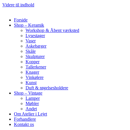
Videre til indhold
Forside
Shop – Keramik
Workshop & Åbent værksted
Lysestager
Vaser
Askebæger
Skåle
Skulpturer
Kopper
Tallerkener
Knager
Vinkølere
Kunst
Duft & røgelsesholdere
Shop – Vintage
Lamper
Møbler
Andet
Om Atelier i Lejet
Forhandlere
Kontakt os