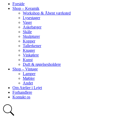
Forside
Shop – Keramik
Workshop & Åbent værksted
Lysestager
Vaser
Askebæger
Skåle
Skulpturer
Kopper
Tallerkener
Knager
Vinkølere
Kunst
Duft & røgelsesholdere
Shop – Vintage
Lamper
Møbler
Andet
Om Atelier i Lejet
Forhandlere
Kontakt os