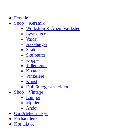
Forside
Shop – Keramik
Workshop & Åbent værksted
Lysestager
Vaser
Askebæger
Skåle
Skulpturer
Kopper
Tallerkener
Knager
Vinkølere
Kunst
Duft & røgelsesholdere
Shop – Vintage
Lamper
Møbler
Andet
Om Atelier i Lejet
Forhandlere
Kontakt os