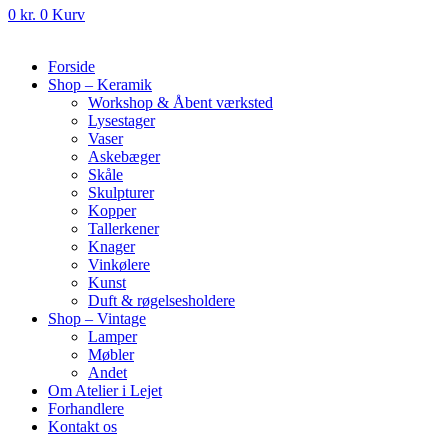
0
kr.
0
Kurv
Forside
Shop – Keramik
Workshop & Åbent værksted
Lysestager
Vaser
Askebæger
Skåle
Skulpturer
Kopper
Tallerkener
Knager
Vinkølere
Kunst
Duft & røgelsesholdere
Shop – Vintage
Lamper
Møbler
Andet
Om Atelier i Lejet
Forhandlere
Kontakt os