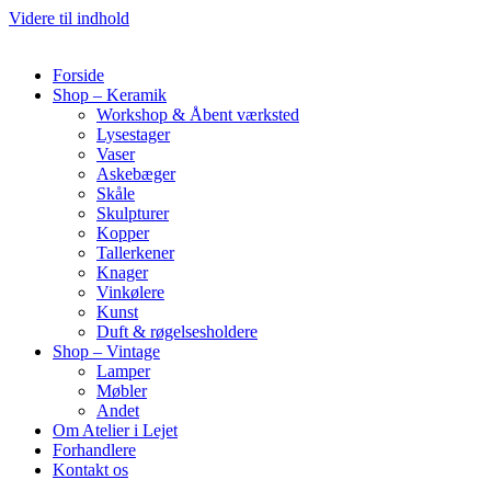
Videre til indhold
Forside
Shop – Keramik
Workshop & Åbent værksted
Lysestager
Vaser
Askebæger
Skåle
Skulpturer
Kopper
Tallerkener
Knager
Vinkølere
Kunst
Duft & røgelsesholdere
Shop – Vintage
Lamper
Møbler
Andet
Om Atelier i Lejet
Forhandlere
Kontakt os