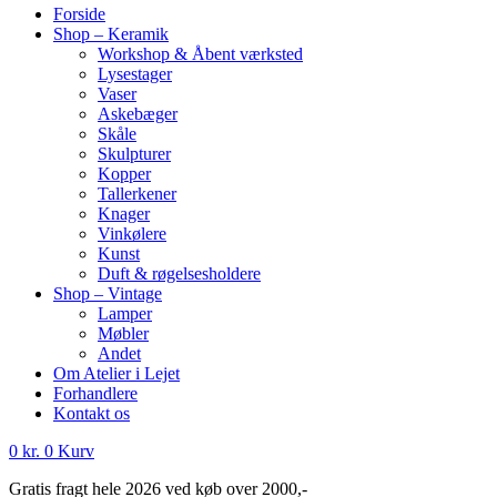
Forside
Shop – Keramik
Workshop & Åbent værksted
Lysestager
Vaser
Askebæger
Skåle
Skulpturer
Kopper
Tallerkener
Knager
Vinkølere
Kunst
Duft & røgelsesholdere
Shop – Vintage
Lamper
Møbler
Andet
Om Atelier i Lejet
Forhandlere
Kontakt os
0
kr.
0
Kurv
Gratis fragt hele 2026 ved køb over 2000,-