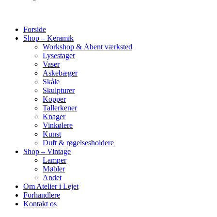
Forside
Shop – Keramik
Workshop & Åbent værksted
Lysestager
Vaser
Askebæger
Skåle
Skulpturer
Kopper
Tallerkener
Knager
Vinkølere
Kunst
Duft & røgelsesholdere
Shop – Vintage
Lamper
Møbler
Andet
Om Atelier i Lejet
Forhandlere
Kontakt os