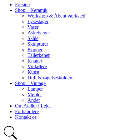
Forside
Shop – Keramik
Workshop & Åbent værksted
Lysestager
Vaser
Askebæger
Skåle
Skulpturer
Kopper
Tallerkener
Knager
Vinkølere
Kunst
Duft & røgelsesholdere
Shop – Vintage
Lamper
Møbler
Andet
Om Atelier i Lejet
Forhandlere
Kontakt os