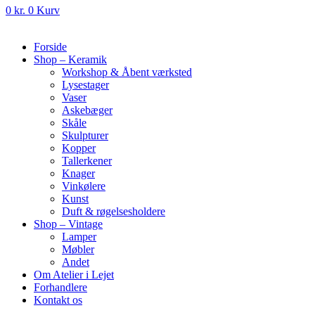
0
kr.
0
Kurv
Forside
Shop – Keramik
Workshop & Åbent værksted
Lysestager
Vaser
Askebæger
Skåle
Skulpturer
Kopper
Tallerkener
Knager
Vinkølere
Kunst
Duft & røgelsesholdere
Shop – Vintage
Lamper
Møbler
Andet
Om Atelier i Lejet
Forhandlere
Kontakt os