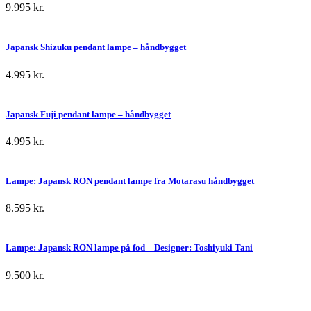
9.995
kr.
Japansk Shizuku pendant lampe – håndbygget
4.995
kr.
Japansk Fuji pendant lampe – håndbygget
4.995
kr.
Lampe: Japansk RON pendant lampe fra Motarasu håndbygget
8.595
kr.
Lampe: Japansk RON lampe på fod – Designer: Toshiyuki Tani
9.500
kr.