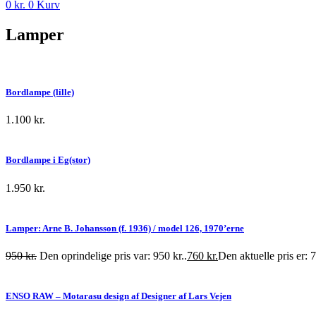
0
kr.
0
Kurv
Lamper
Bordlampe (lille)
1.100
kr.
Bordlampe i Eg(stor)
1.950
kr.
Lamper: Arne B. Johansson (f. 1936) / model 126, 1970’erne
950
kr.
Den oprindelige pris var: 950 kr..
760
kr.
Den aktuelle pris er: 7
ENSO RAW – Motarasu design af Designer af Lars Vejen