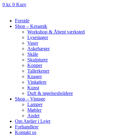
0
kr.
0
Kurv
Forside
Shop – Keramik
Workshop & Åbent værksted
Lysestager
Vaser
Askebæger
Skåle
Skulpturer
Kopper
Tallerkener
Knager
Vinkølere
Kunst
Duft & røgelsesholdere
Shop – Vintage
Lamper
Møbler
Andet
Om Atelier i Lejet
Forhandlere
Kontakt os