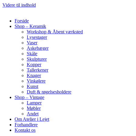
Videre til indhold
Forside
Shop – Keramik
Workshop & Åbent værksted
Lysestager
Vaser
Askebæger
Skåle
Skulpturer
Kopper
Tallerkener
Knager
Vinkølere
Kunst
Duft & røgelsesholdere
Shop – Vintage
Lamper
Møbler
Andet
Om Atelier i Lejet
Forhandlere
Kontakt os