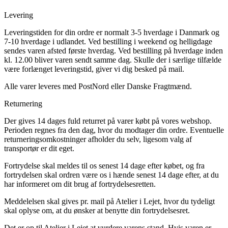
Levering
Leveringstiden for din ordre er normalt 3-5 hverdage i Danmark og
7-10 hverdage i udlandet. Ved bestilling i weekend og helligdage
sendes varen afsted første hverdag. Ved bestilling på hverdage inden
kl. 12.00 bliver varen sendt samme dag. Skulle der i særlige tilfælde
være forlænget leveringstid, giver vi dig besked på mail.
Alle varer leveres med PostNord eller Danske Fragtmænd.
Returnering
Der gives 14 dages fuld returret på varer købt på vores webshop.
Perioden regnes fra den dag, hvor du modtager din ordre. Eventuelle
returneringsomkostninger afholder du selv, ligesom valg af
transportør er dit eget.
Fortrydelse skal meldes til os senest 14 dage efter købet, og fra
fortrydelsen skal ordren være os i hænde senest 14 dage efter, at du
har informeret om dit brug af fortrydelsesretten.
Meddelelsen skal gives pr. mail på Atelier i Lejet, hvor du tydeligt
skal oplyse om, at du ønsker at benytte din fortrydelsesret.
Det er op til Atelier i Lejet at vurdere varens stand. Hvis varen er