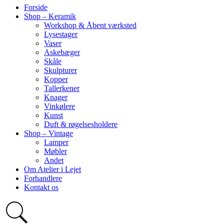
Forside
Shop – Keramik
Workshop & Åbent værksted
Lysestager
Vaser
Askebæger
Skåle
Skulpturer
Kopper
Tallerkener
Knager
Vinkølere
Kunst
Duft & røgelsesholdere
Shop – Vintage
Lamper
Møbler
Andet
Om Atelier i Lejet
Forhandlere
Kontakt os