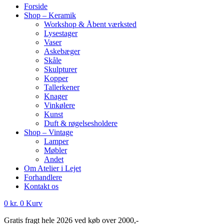
Forside
Shop – Keramik
Workshop & Åbent værksted
Lysestager
Vaser
Askebæger
Skåle
Skulpturer
Kopper
Tallerkener
Knager
Vinkølere
Kunst
Duft & røgelsesholdere
Shop – Vintage
Lamper
Møbler
Andet
Om Atelier i Lejet
Forhandlere
Kontakt os
0
kr.
0
Kurv
Gratis fragt hele 2026 ved køb over 2000,-