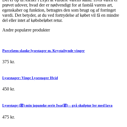
prøvet udover, hvad der er nødvendigt for at fastslå varens art,
egenskaber og funktion, betragtes den som brugt og af forringet
værdi. Det betyder, at du ved fortrydelse af købet vil få en mindre
del eller intet af købsbeløbet retur.
Andre populære produkter
Porcelæns slanke lysestager m. Krystaltynde vinger
375
kr.
Lysestager: Vinge Lysestager Hvid
450
kr.
Lysestage (岩) min japanske serie Iwa(岩) – grå skulptur ler med lava
475
kr.