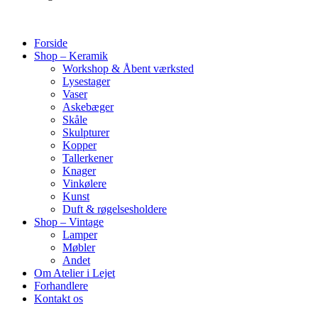
Forside
Shop – Keramik
Workshop & Åbent værksted
Lysestager
Vaser
Askebæger
Skåle
Skulpturer
Kopper
Tallerkener
Knager
Vinkølere
Kunst
Duft & røgelsesholdere
Shop – Vintage
Lamper
Møbler
Andet
Om Atelier i Lejet
Forhandlere
Kontakt os