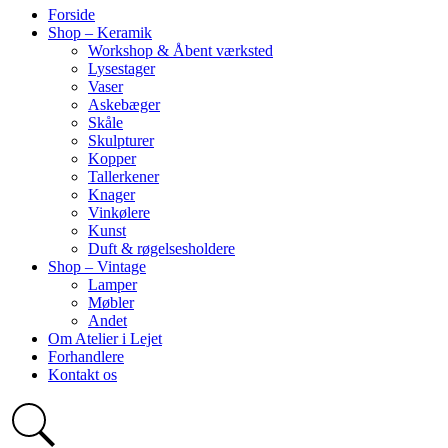
Forside
Shop – Keramik
Workshop & Åbent værksted
Lysestager
Vaser
Askebæger
Skåle
Skulpturer
Kopper
Tallerkener
Knager
Vinkølere
Kunst
Duft & røgelsesholdere
Shop – Vintage
Lamper
Møbler
Andet
Om Atelier i Lejet
Forhandlere
Kontakt os