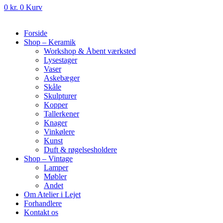
0
kr.
0
Kurv
Forside
Shop – Keramik
Workshop & Åbent værksted
Lysestager
Vaser
Askebæger
Skåle
Skulpturer
Kopper
Tallerkener
Knager
Vinkølere
Kunst
Duft & røgelsesholdere
Shop – Vintage
Lamper
Møbler
Andet
Om Atelier i Lejet
Forhandlere
Kontakt os