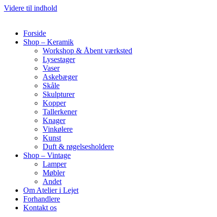
Videre til indhold
Forside
Shop – Keramik
Workshop & Åbent værksted
Lysestager
Vaser
Askebæger
Skåle
Skulpturer
Kopper
Tallerkener
Knager
Vinkølere
Kunst
Duft & røgelsesholdere
Shop – Vintage
Lamper
Møbler
Andet
Om Atelier i Lejet
Forhandlere
Kontakt os