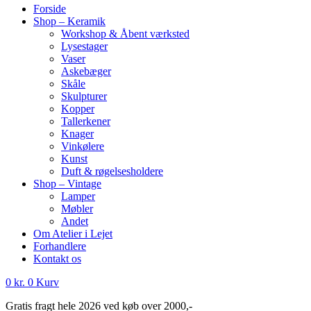
Forside
Shop – Keramik
Workshop & Åbent værksted
Lysestager
Vaser
Askebæger
Skåle
Skulpturer
Kopper
Tallerkener
Knager
Vinkølere
Kunst
Duft & røgelsesholdere
Shop – Vintage
Lamper
Møbler
Andet
Om Atelier i Lejet
Forhandlere
Kontakt os
0
kr.
0
Kurv
Gratis fragt hele 2026 ved køb over 2000,-