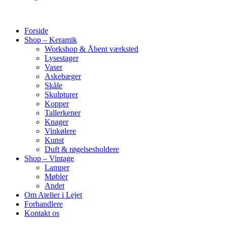
Forside
Shop – Keramik
Workshop & Åbent værksted
Lysestager
Vaser
Askebæger
Skåle
Skulpturer
Kopper
Tallerkener
Knager
Vinkølere
Kunst
Duft & røgelsesholdere
Shop – Vintage
Lamper
Møbler
Andet
Om Atelier i Lejet
Forhandlere
Kontakt os