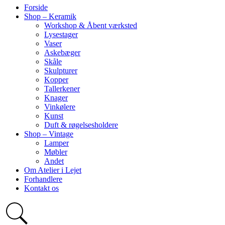
Forside
Shop – Keramik
Workshop & Åbent værksted
Lysestager
Vaser
Askebæger
Skåle
Skulpturer
Kopper
Tallerkener
Knager
Vinkølere
Kunst
Duft & røgelsesholdere
Shop – Vintage
Lamper
Møbler
Andet
Om Atelier i Lejet
Forhandlere
Kontakt os