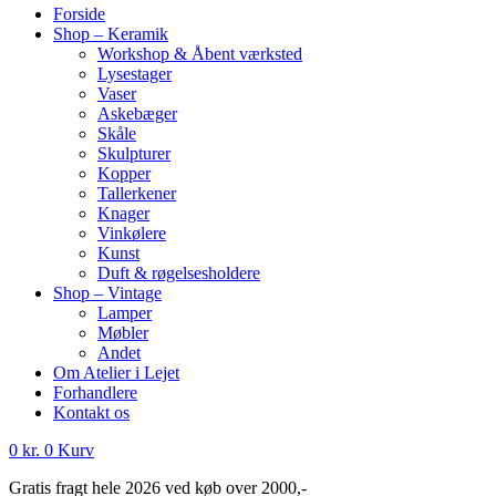
Forside
Shop – Keramik
Workshop & Åbent værksted
Lysestager
Vaser
Askebæger
Skåle
Skulpturer
Kopper
Tallerkener
Knager
Vinkølere
Kunst
Duft & røgelsesholdere
Shop – Vintage
Lamper
Møbler
Andet
Om Atelier i Lejet
Forhandlere
Kontakt os
0
kr.
0
Kurv
Gratis fragt hele 2026 ved køb over 2000,-