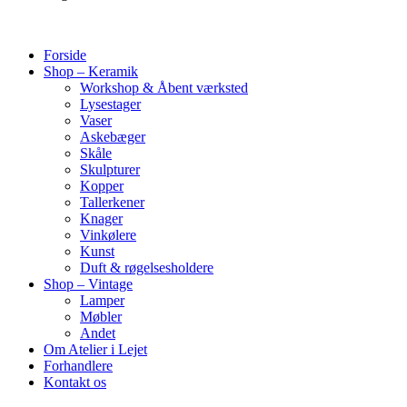
Forside
Shop – Keramik
Workshop & Åbent værksted
Lysestager
Vaser
Askebæger
Skåle
Skulpturer
Kopper
Tallerkener
Knager
Vinkølere
Kunst
Duft & røgelsesholdere
Shop – Vintage
Lamper
Møbler
Andet
Om Atelier i Lejet
Forhandlere
Kontakt os