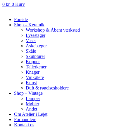
0
kr.
0
Kurv
Forside
Shop – Keramik
Workshop & Åbent værksted
Lysestager
Vaser
Askebæger
Skåle
Skulpturer
Kopper
Tallerkener
Knager
Vinkølere
Kunst
Duft & røgelsesholdere
Shop – Vintage
Lamper
Møbler
Andet
Om Atelier i Lejet
Forhandlere
Kontakt os