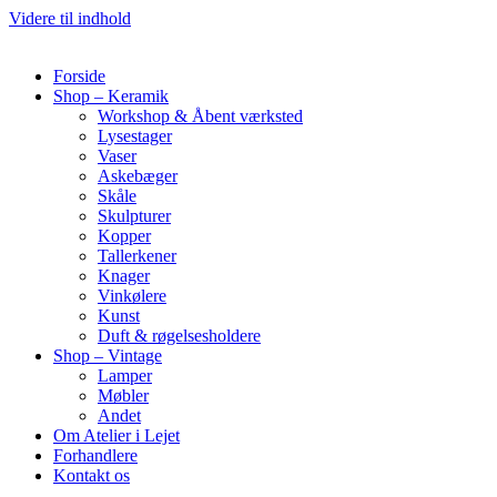
Videre til indhold
Forside
Shop – Keramik
Workshop & Åbent værksted
Lysestager
Vaser
Askebæger
Skåle
Skulpturer
Kopper
Tallerkener
Knager
Vinkølere
Kunst
Duft & røgelsesholdere
Shop – Vintage
Lamper
Møbler
Andet
Om Atelier i Lejet
Forhandlere
Kontakt os