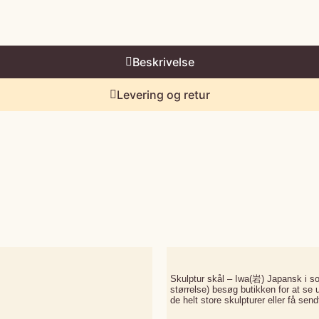
Beskrivelse
Levering og retur
Skulptur skål – Iwa(岩) Japansk i so
størrelse) besøg butikken for at se 
de helt store skulpturer eller få send