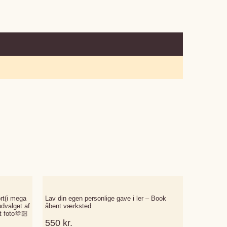
rt(i mega
Lav din egen personlige gave i ler – Book
udvalget af
åbent værksted
t foto🫶🏻
550
kr.