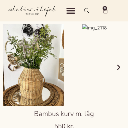
0
Shop – Keramik
Shop – Vintage
Om Atelier i Lejet
Bambus kurv m. låg
550
kr.