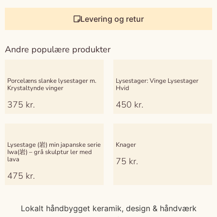
Levering og retur
Andre populære produkter
Porcelæns slanke lysestager m.
Lysestager: Vinge Lysestager
Krystaltynde vinger
Hvid
375
kr.
450
kr.
Lysestage (岩) min japanske serie
Knager
Iwa(岩) – grå skulptur ler med
lava
75
kr.
475
kr.
Lokalt håndbygget keramik, design & håndværk