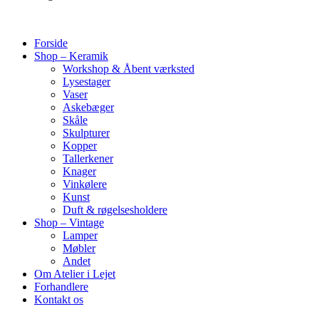
Forside
Shop – Keramik
Workshop & Åbent værksted
Lysestager
Vaser
Askebæger
Skåle
Skulpturer
Kopper
Tallerkener
Knager
Vinkølere
Kunst
Duft & røgelsesholdere
Shop – Vintage
Lamper
Møbler
Andet
Om Atelier i Lejet
Forhandlere
Kontakt os