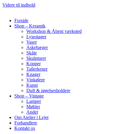
Videre til indhold
Forside
Shop – Keramik
Workshop & Åbent værksted
Lysestager
Vaser
Askebæger
Skåle
Skulpturer
Kopper
Tallerkener
Knager
Vinkølere
Kunst
Duft & røgelsesholdere
Shop – Vintage
Lamper
Møbler
Andet
Om Atelier i Lejet
Forhandlere
Kontakt os