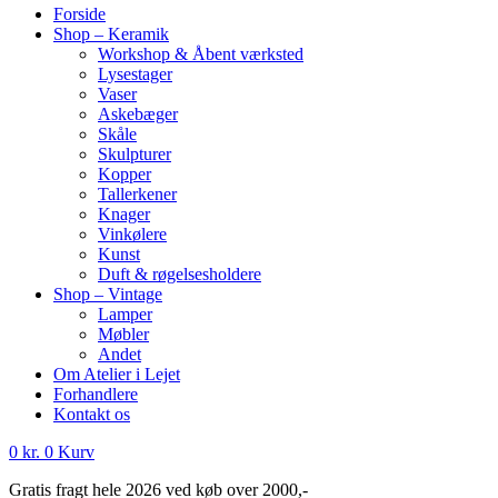
Forside
Shop – Keramik
Workshop & Åbent værksted
Lysestager
Vaser
Askebæger
Skåle
Skulpturer
Kopper
Tallerkener
Knager
Vinkølere
Kunst
Duft & røgelsesholdere
Shop – Vintage
Lamper
Møbler
Andet
Om Atelier i Lejet
Forhandlere
Kontakt os
0
kr.
0
Kurv
Gratis fragt hele 2026 ved køb over 2000,-