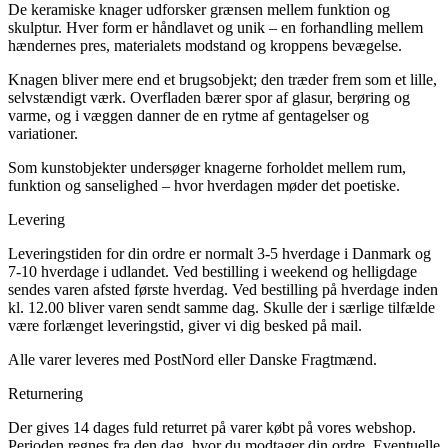
De keramiske knager udforsker grænsen mellem funktion og
skulptur. Hver form er håndlavet og unik – en forhandling mellem
hændernes pres, materialets modstand og kroppens bevægelse.
Knagen bliver mere end et brugsobjekt; den træder frem som et lille,
selvstændigt værk. Overfladen bærer spor af glasur, berøring og
varme, og i væggen danner de en rytme af gentagelser og
variationer.
Som kunstobjekter undersøger knagerne forholdet mellem rum,
funktion og sanselighed – hvor hverdagen møder det poetiske.
Levering
Leveringstiden for din ordre er normalt 3-5 hverdage i Danmark og
7-10 hverdage i udlandet. Ved bestilling i weekend og helligdage
sendes varen afsted første hverdag. Ved bestilling på hverdage inden
kl. 12.00 bliver varen sendt samme dag. Skulle der i særlige tilfælde
være forlænget leveringstid, giver vi dig besked på mail.
Alle varer leveres med PostNord eller Danske Fragtmænd.
Returnering
Der gives 14 dages fuld returret på varer købt på vores webshop.
Perioden regnes fra den dag, hvor du modtager din ordre. Eventuelle