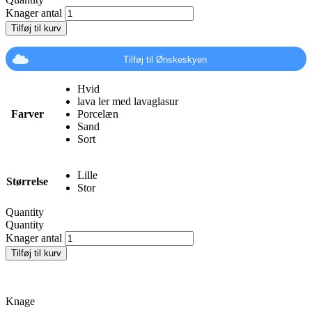
Knager antal
Tilføj til kurv
Tilføj til Ønskeskyen
Hvid
lava ler med lavaglasur
Farver
Porcelæn
Sand
Sort
Lille
Størrelse
Stor
Quantity
Quantity
Knager antal
Tilføj til kurv
Knage