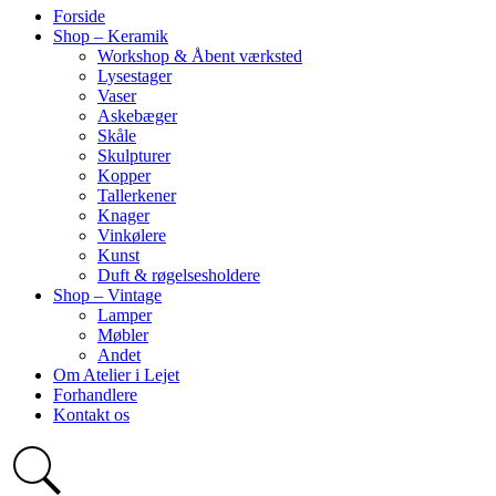
Forside
Shop – Keramik
Workshop & Åbent værksted
Lysestager
Vaser
Askebæger
Skåle
Skulpturer
Kopper
Tallerkener
Knager
Vinkølere
Kunst
Duft & røgelsesholdere
Shop – Vintage
Lamper
Møbler
Andet
Om Atelier i Lejet
Forhandlere
Kontakt os