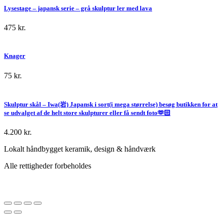
Lysestage – japansk serie – grå skulptur ler med lava
475
kr.
Knager
75
kr.
Skulptur skål – Iwa(岩) Japansk i sort(i mega størrelse) besøg butikken for at
se udvalget af de helt store skulpturer eller få sendt foto🫶🏻
4.200
kr.
Lokalt håndbygget keramik, design & håndværk
Alle rettigheder forbeholdes