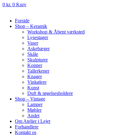
0
kr.
0
Kurv
Forside
Shop – Keramik
Workshop & Åbent værksted
Lysestager
Vaser
Askebæger
Skåle
Skulpturer
Kopper
Tallerkener
Knager
Vinkølere
Kunst
Duft & røgelsesholdere
Shop – Vintage
Lamper
Møbler
Andet
Om Atelier i Lejet
Forhandlere
Kontakt os