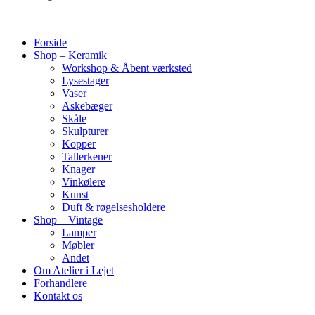
Forside
Shop – Keramik
Workshop & Åbent værksted
Lysestager
Vaser
Askebæger
Skåle
Skulpturer
Kopper
Tallerkener
Knager
Vinkølere
Kunst
Duft & røgelsesholdere
Shop – Vintage
Lamper
Møbler
Andet
Om Atelier i Lejet
Forhandlere
Kontakt os