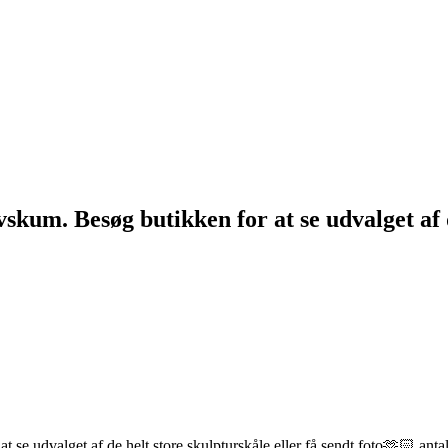
kum. Besøg butikken for at se udvalget af de
se udvalget af de helt store skulpturskåle eller få sendt foto🫶🏻 anta