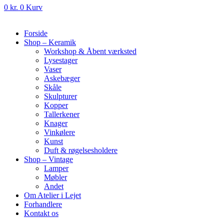
0
kr.
0
Kurv
Forside
Shop – Keramik
Workshop & Åbent værksted
Lysestager
Vaser
Askebæger
Skåle
Skulpturer
Kopper
Tallerkener
Knager
Vinkølere
Kunst
Duft & røgelsesholdere
Shop – Vintage
Lamper
Møbler
Andet
Om Atelier i Lejet
Forhandlere
Kontakt os