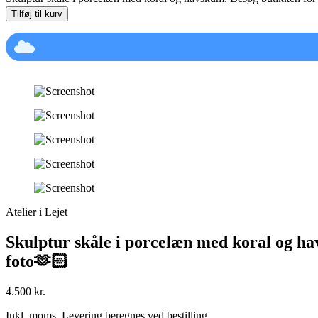
Tilføj til kurv
Atelier i Lejet
Skulptur skåle i porcelæn med koral og havs
foto🫶🏻
4.500
kr.
Inkl. moms. Levering beregnes ved bestilling