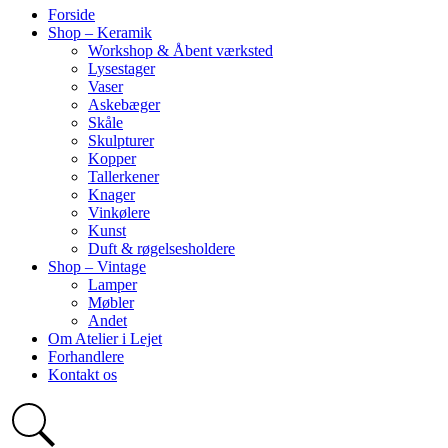
Forside
Shop – Keramik
Workshop & Åbent værksted
Lysestager
Vaser
Askebæger
Skåle
Skulpturer
Kopper
Tallerkener
Knager
Vinkølere
Kunst
Duft & røgelsesholdere
Shop – Vintage
Lamper
Møbler
Andet
Om Atelier i Lejet
Forhandlere
Kontakt os