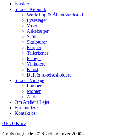
Forside
Shop – Keramik
Workshop & Åbent værksted
Lysestager
Vaser
Askebæger
Skåle
Skulpturer
Kopper
Tallerkener
Knager
Vinkølere
Kunst
Duft & røgelsesholdere
Shop – Vintage
Lamper
Møbler
Andet
Om Atelier i Lejet
Forhandlere
Kontakt os
0
kr.
0
Kurv
Gratis fragt hele 2026 ved køb over 2000,-