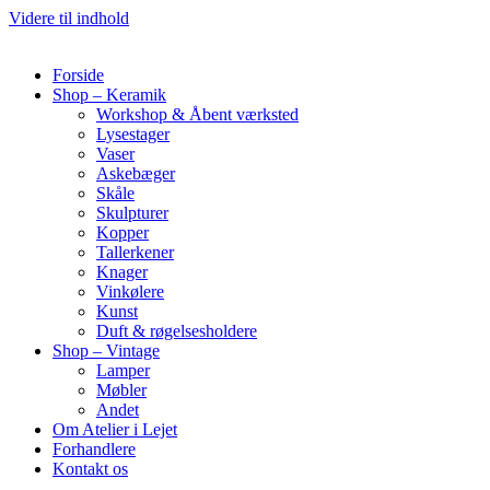
Videre til indhold
Forside
Shop – Keramik
Workshop & Åbent værksted
Lysestager
Vaser
Askebæger
Skåle
Skulpturer
Kopper
Tallerkener
Knager
Vinkølere
Kunst
Duft & røgelsesholdere
Shop – Vintage
Lamper
Møbler
Andet
Om Atelier i Lejet
Forhandlere
Kontakt os