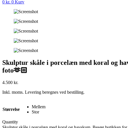
0
kr.
0
Kurv
Skulptur skåle i porcelæn med koral og havs
foto🫶🏻
4.500
kr.
Inkl. moms. Levering beregnes ved bestilling.
Mellem
Størrelse
Stor
Quantity
Skulptur skåle i porcelæn med koral og havskum. Besøg butikken for at 