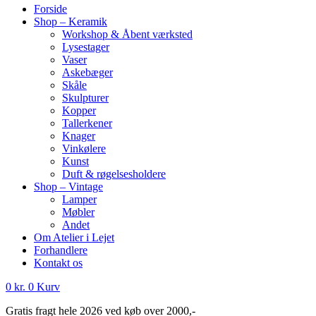
Forside
Shop – Keramik
Workshop & Åbent værksted
Lysestager
Vaser
Askebæger
Skåle
Skulpturer
Kopper
Tallerkener
Knager
Vinkølere
Kunst
Duft & røgelsesholdere
Shop – Vintage
Lamper
Møbler
Andet
Om Atelier i Lejet
Forhandlere
Kontakt os
0
kr.
0
Kurv
Gratis fragt hele 2026 ved køb over 2000,-