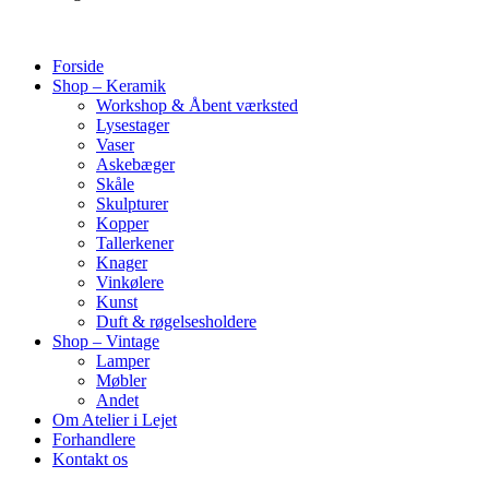
Forside
Shop – Keramik
Workshop & Åbent værksted
Lysestager
Vaser
Askebæger
Skåle
Skulpturer
Kopper
Tallerkener
Knager
Vinkølere
Kunst
Duft & røgelsesholdere
Shop – Vintage
Lamper
Møbler
Andet
Om Atelier i Lejet
Forhandlere
Kontakt os