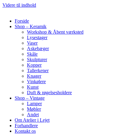
Videre til indhold
Forside
Shop – Keramik
Workshop & Åbent værksted
Lysestager
Vaser
Askebæger
Skåle
Skulpturer
Kopper
Tallerkener
Knager
Vinkølere
Kunst
Duft & røgelsesholdere
Shop – Vintage
Lamper
Møbler
Andet
Om Atelier i Lejet
Forhandlere
Kontakt os