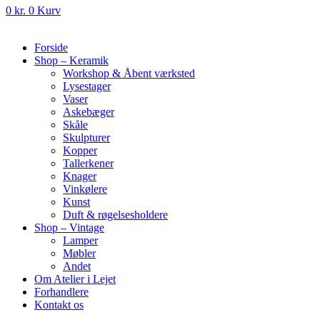
0
kr.
0
Kurv
Forside
Shop – Keramik
Workshop & Åbent værksted
Lysestager
Vaser
Askebæger
Skåle
Skulpturer
Kopper
Tallerkener
Knager
Vinkølere
Kunst
Duft & røgelsesholdere
Shop – Vintage
Lamper
Møbler
Andet
Om Atelier i Lejet
Forhandlere
Kontakt os