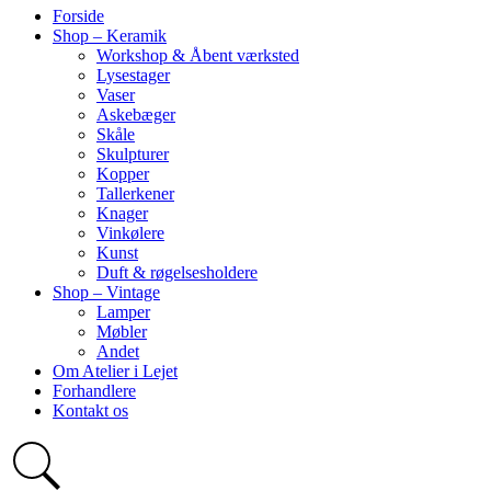
Forside
Shop – Keramik
Workshop & Åbent værksted
Lysestager
Vaser
Askebæger
Skåle
Skulpturer
Kopper
Tallerkener
Knager
Vinkølere
Kunst
Duft & røgelsesholdere
Shop – Vintage
Lamper
Møbler
Andet
Om Atelier i Lejet
Forhandlere
Kontakt os