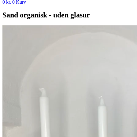
0
kr.
0
Kurv
Sand organisk - uden glasur