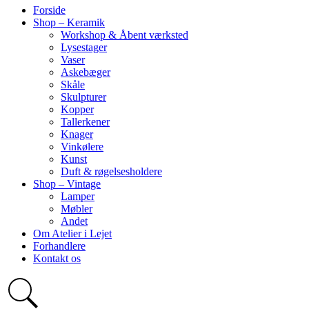
Forside
Shop – Keramik
Workshop & Åbent værksted
Lysestager
Vaser
Askebæger
Skåle
Skulpturer
Kopper
Tallerkener
Knager
Vinkølere
Kunst
Duft & røgelsesholdere
Shop – Vintage
Lamper
Møbler
Andet
Om Atelier i Lejet
Forhandlere
Kontakt os