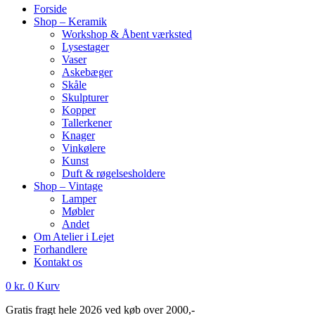
Forside
Shop – Keramik
Workshop & Åbent værksted
Lysestager
Vaser
Askebæger
Skåle
Skulpturer
Kopper
Tallerkener
Knager
Vinkølere
Kunst
Duft & røgelsesholdere
Shop – Vintage
Lamper
Møbler
Andet
Om Atelier i Lejet
Forhandlere
Kontakt os
0
kr.
0
Kurv
Gratis fragt hele 2026 ved køb over 2000,-