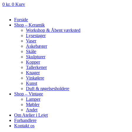
0
kr.
0
Kurv
Forside
Shop – Keramik
Workshop & Åbent værksted
Lysestager
Vaser
Askebæger
Skåle
Skulpturer
Kopper
Tallerkener
Knager
Vinkølere
Kunst
Duft & røgelsesholdere
Shop – Vintage
Lamper
Møbler
Andet
Om Atelier i Lejet
Forhandlere
Kontakt os