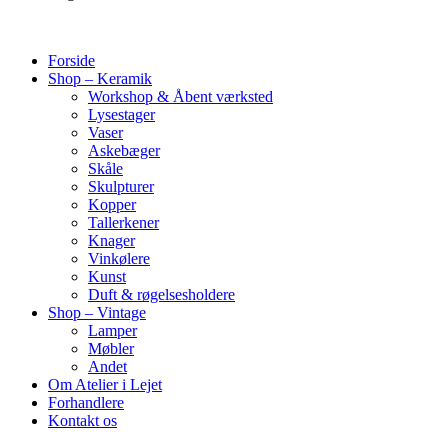
Forside
Shop – Keramik
Workshop & Åbent værksted
Lysestager
Vaser
Askebæger
Skåle
Skulpturer
Kopper
Tallerkener
Knager
Vinkølere
Kunst
Duft & røgelsesholdere
Shop – Vintage
Lamper
Møbler
Andet
Om Atelier i Lejet
Forhandlere
Kontakt os