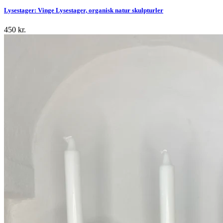
Lysestager: Vinge Lysestager, organisk natur skulpturler
450
kr.