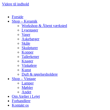
Videre til indhold
Forside
Shop – Keramik
Workshop & Åbent værksted
Lysestager
Vaser
Askebæger
Skåle
Skulpturer
Kopper
Tallerkener
Knager
Vinkølere
Kunst
Duft & røgelsesholdere
Shop – Vintage
Lamper
Møbler
Andet
Om Atelier i Lejet
Forhandlere
Kontakt os