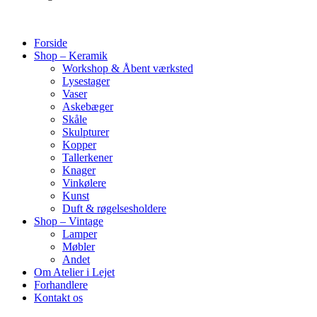
Forside
Shop – Keramik
Workshop & Åbent værksted
Lysestager
Vaser
Askebæger
Skåle
Skulpturer
Kopper
Tallerkener
Knager
Vinkølere
Kunst
Duft & røgelsesholdere
Shop – Vintage
Lamper
Møbler
Andet
Om Atelier i Lejet
Forhandlere
Kontakt os