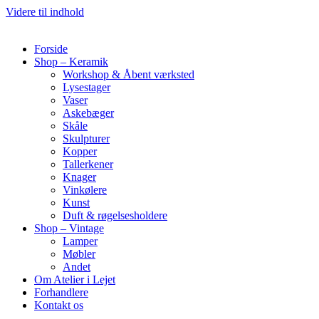
Videre til indhold
Forside
Shop – Keramik
Workshop & Åbent værksted
Lysestager
Vaser
Askebæger
Skåle
Skulpturer
Kopper
Tallerkener
Knager
Vinkølere
Kunst
Duft & røgelsesholdere
Shop – Vintage
Lamper
Møbler
Andet
Om Atelier i Lejet
Forhandlere
Kontakt os