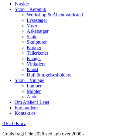
Forside
Shop – Keramik
Workshop & Åbent værksted
Lysestager
Vaser
Askebæger
Skåle
Skulpturer
Kopper
Tallerkener
Knager
Vinkølere
Kunst
Duft & røgelsesholdere
Shop – Vintage
Lamper
Møbler
Andet
Om Atelier i Lejet
Forhandlere
Kontakt os
0
kr.
0
Kurv
Gratis fragt hele 2026 ved køb over 2000,-