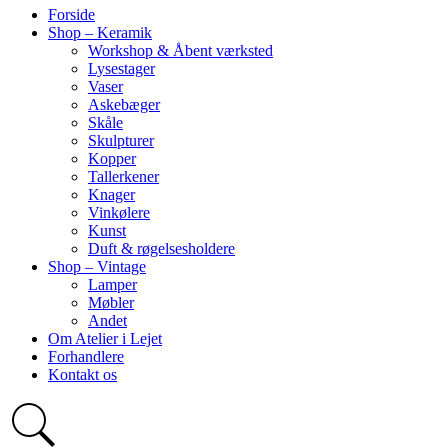
Forside
Shop – Keramik
Workshop & Åbent værksted
Lysestager
Vaser
Askebæger
Skåle
Skulpturer
Kopper
Tallerkener
Knager
Vinkølere
Kunst
Duft & røgelsesholdere
Shop – Vintage
Lamper
Møbler
Andet
Om Atelier i Lejet
Forhandlere
Kontakt os