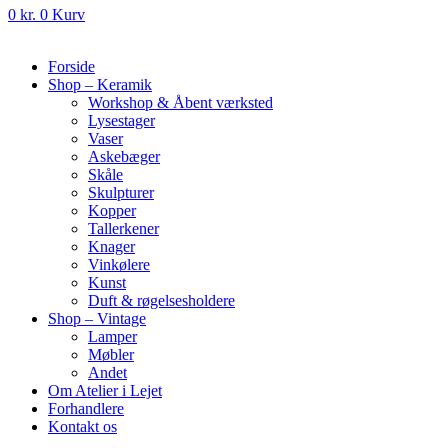
0
kr.
0
Kurv
Forside
Shop – Keramik
Workshop & Åbent værksted
Lysestager
Vaser
Askebæger
Skåle
Skulpturer
Kopper
Tallerkener
Knager
Vinkølere
Kunst
Duft & røgelsesholdere
Shop – Vintage
Lamper
Møbler
Andet
Om Atelier i Lejet
Forhandlere
Kontakt os