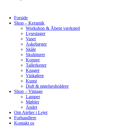
Forside
Shop – Keramik
Workshop & Åbent værksted
Lysestager
Vaser
Askebæger
Skåle
Skulpturer
Kopper
Tallerkener
Knager
Vinkølere
Kunst
Duft & røgelsesholdere
Shop – Vintage
Lamper
Møbler
Andet
Om Atelier i Lejet
Forhandlere
Kontakt os