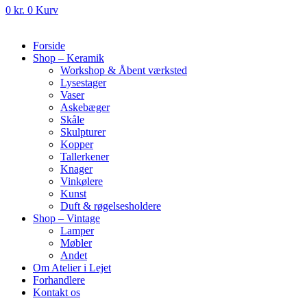
0
kr.
0
Kurv
Forside
Shop – Keramik
Workshop & Åbent værksted
Lysestager
Vaser
Askebæger
Skåle
Skulpturer
Kopper
Tallerkener
Knager
Vinkølere
Kunst
Duft & røgelsesholdere
Shop – Vintage
Lamper
Møbler
Andet
Om Atelier i Lejet
Forhandlere
Kontakt os