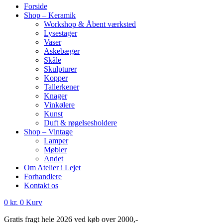
Forside
Shop – Keramik
Workshop & Åbent værksted
Lysestager
Vaser
Askebæger
Skåle
Skulpturer
Kopper
Tallerkener
Knager
Vinkølere
Kunst
Duft & røgelsesholdere
Shop – Vintage
Lamper
Møbler
Andet
Om Atelier i Lejet
Forhandlere
Kontakt os
0
kr.
0
Kurv
Gratis fragt hele 2026 ved køb over 2000,-