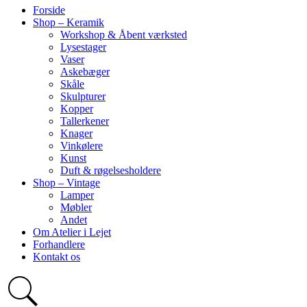
Forside
Shop – Keramik
Workshop & Åbent værksted
Lysestager
Vaser
Askebæger
Skåle
Skulpturer
Kopper
Tallerkener
Knager
Vinkølere
Kunst
Duft & røgelsesholdere
Shop – Vintage
Lamper
Møbler
Andet
Om Atelier i Lejet
Forhandlere
Kontakt os