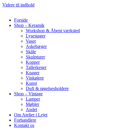
Videre til indhold
Forside
Shop – Keramik
Workshop & Åbent værksted
Lysestager
Vaser
Askebæger
Skåle
Skulpturer
Kopper
Tallerkener
Knager
Vinkølere
Kunst
Duft & røgelsesholdere
Shop – Vintage
Lamper
Møbler
Andet
Om Atelier i Lejet
Forhandlere
Kontakt os