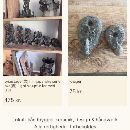
Lysestage (岩) min japanske serie
Knager
Iwa(岩) – grå skulptur ler med
lava
75
kr.
475
kr.
Lokalt håndbygget keramik, design & håndværk
Alle rettigheder forbeholdes