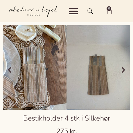
0
Shop – Keramik
Shop – Vintage
Om Atelier i Lejet
Bestikholder 4 stk i Silkehør
275
kr.