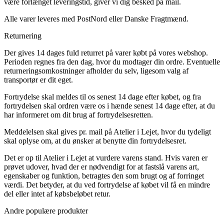
være forlænget leveringstid, giver vi dig besked på mail.
Alle varer leveres med PostNord eller Danske Fragtmænd.
Returnering
Der gives 14 dages fuld returret på varer købt på vores webshop.
Perioden regnes fra den dag, hvor du modtager din ordre. Eventuelle
returneringsomkostninger afholder du selv, ligesom valg af
transportør er dit eget.
Fortrydelse skal meldes til os senest 14 dage efter købet, og fra
fortrydelsen skal ordren være os i hænde senest 14 dage efter, at du
har informeret om dit brug af fortrydelsesretten.
Meddelelsen skal gives pr. mail på Atelier i Lejet, hvor du tydeligt
skal oplyse om, at du ønsker at benytte din fortrydelsesret.
Det er op til Atelier i Lejet at vurdere varens stand. Hvis varen er
prøvet udover, hvad der er nødvendigt for at fastslå varens art,
egenskaber og funktion, betragtes den som brugt og af forringet
værdi. Det betyder, at du ved fortrydelse af købet vil få en mindre
del eller intet af købsbeløbet retur.
Andre populære produkter