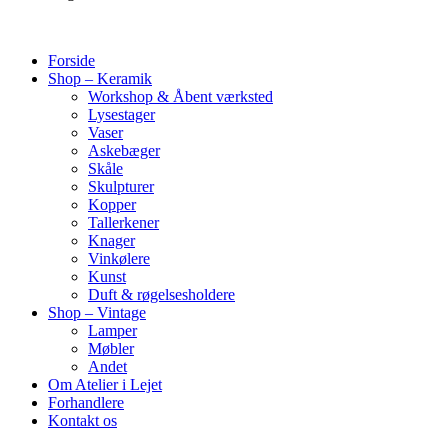
Forside
Shop – Keramik
Workshop & Åbent værksted
Lysestager
Vaser
Askebæger
Skåle
Skulpturer
Kopper
Tallerkener
Knager
Vinkølere
Kunst
Duft & røgelsesholdere
Shop – Vintage
Lamper
Møbler
Andet
Om Atelier i Lejet
Forhandlere
Kontakt os