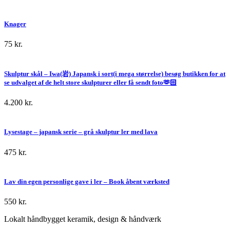
Knager
75
kr.
Skulptur skål – Iwa(岩) Japansk i sort(i mega størrelse) besøg butikken for at
se udvalget af de helt store skulpturer eller få sendt foto🫶🏻
4.200
kr.
Lysestage – japansk serie – grå skulptur ler med lava
475
kr.
Lav din egen personlige gave i ler – Book åbent værksted
550
kr.
Lokalt håndbygget keramik, design & håndværk