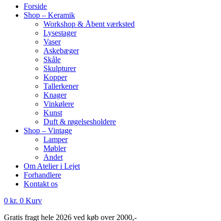
Forside
Shop – Keramik
Workshop & Åbent værksted
Lysestager
Vaser
Askebæger
Skåle
Skulpturer
Kopper
Tallerkener
Knager
Vinkølere
Kunst
Duft & røgelsesholdere
Shop – Vintage
Lamper
Møbler
Andet
Om Atelier i Lejet
Forhandlere
Kontakt os
0
kr.
0
Kurv
Gratis fragt hele 2026 ved køb over 2000,-