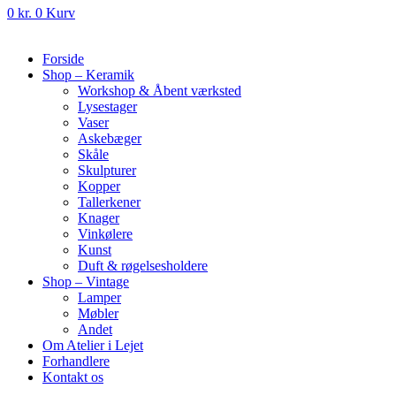
0
kr.
0
Kurv
Forside
Shop – Keramik
Workshop & Åbent værksted
Lysestager
Vaser
Askebæger
Skåle
Skulpturer
Kopper
Tallerkener
Knager
Vinkølere
Kunst
Duft & røgelsesholdere
Shop – Vintage
Lamper
Møbler
Andet
Om Atelier i Lejet
Forhandlere
Kontakt os