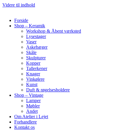
Videre til indhold
Forside
Shop – Keramik
Workshop & Åbent værksted
Lysestager
Vaser
Askebæger
Skåle
Skulpturer
Kopper
Tallerkener
Knager
Vinkølere
Kunst
Duft & røgelsesholdere
Shop – Vintage
Lamper
Møbler
Andet
Om Atelier i Lejet
Forhandlere
Kontakt os