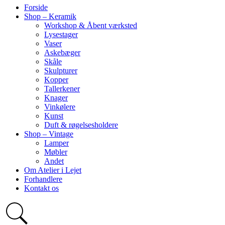
Forside
Shop – Keramik
Workshop & Åbent værksted
Lysestager
Vaser
Askebæger
Skåle
Skulpturer
Kopper
Tallerkener
Knager
Vinkølere
Kunst
Duft & røgelsesholdere
Shop – Vintage
Lamper
Møbler
Andet
Om Atelier i Lejet
Forhandlere
Kontakt os