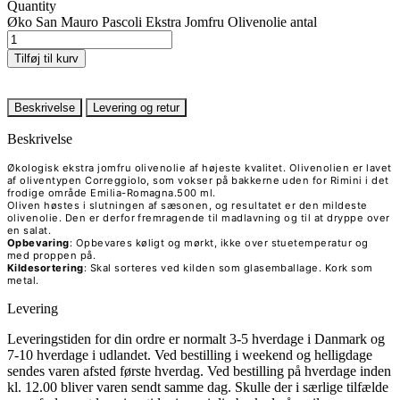
Quantity
Øko San Mauro Pascoli Ekstra Jomfru Olivenolie antal
Tilføj til kurv
Beskrivelse
Levering og retur
Beskrivelse
Økologisk ekstra jomfru olivenolie af højeste kvalitet. Olivenolien er lavet
af oliventypen Correggiolo, som vokser på bakkerne uden for Rimini i det
frodige område Emilia-Romagna.500 ml.
Oliven høstes i slutningen af sæsonen, og resultatet er den mildeste
olivenolie. Den er derfor fremragende til madlavning og til at dryppe over
en salat.
Opbevaring
: Opbevares køligt og mørkt, ikke over stuetemperatur og
med proppen på.
Kildesortering
: Skal sorteres ved kilden som glasemballage. Kork som
metal.
Levering
Leveringstiden for din ordre er normalt 3-5 hverdage i Danmark og
7-10 hverdage i udlandet. Ved bestilling i weekend og helligdage
sendes varen afsted første hverdag. Ved bestilling på hverdage inden
kl. 12.00 bliver varen sendt samme dag. Skulle der i særlige tilfælde