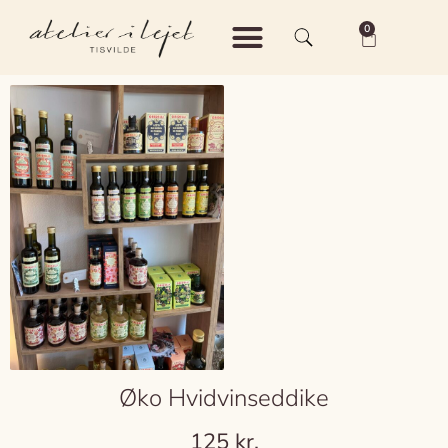
0
Shop – Keramik
Shop – Vintage
Om Atelier i Lejet
Øko Hvidvinseddike
125
kr.