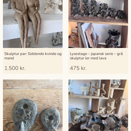
Skulptur par: Siddende kvinde og
Lysestage – japansk serie – grå
mand
skulptur ler med lava
1.500
kr.
475
kr.