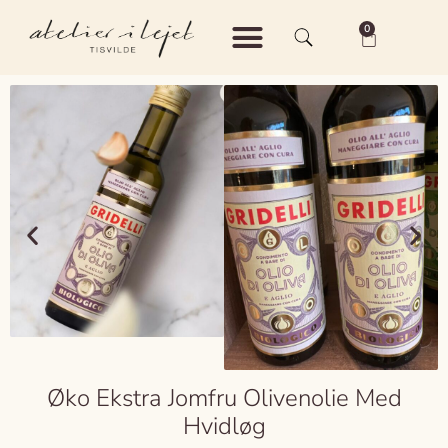
0
Shop – Keramik
Shop – Vintage
Om Atelier i Lejet
Øko Ekstra Jomfru Olivenolie Med
Hvidløg