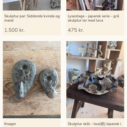
Skulptur par: Siddende kvinde og
Lysestage – japansk serie – grå
mand
skulptur ler med lava
1.500
kr.
475
kr.
Knager
Skulptur skål – Iwa(岩) Japansk i