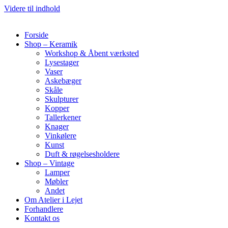
Videre til indhold
Forside
Shop – Keramik
Workshop & Åbent værksted
Lysestager
Vaser
Askebæger
Skåle
Skulpturer
Kopper
Tallerkener
Knager
Vinkølere
Kunst
Duft & røgelsesholdere
Shop – Vintage
Lamper
Møbler
Andet
Om Atelier i Lejet
Forhandlere
Kontakt os