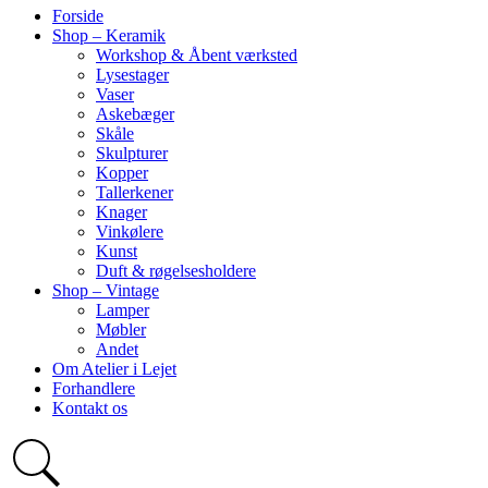
Forside
Shop – Keramik
Workshop & Åbent værksted
Lysestager
Vaser
Askebæger
Skåle
Skulpturer
Kopper
Tallerkener
Knager
Vinkølere
Kunst
Duft & røgelsesholdere
Shop – Vintage
Lamper
Møbler
Andet
Om Atelier i Lejet
Forhandlere
Kontakt os