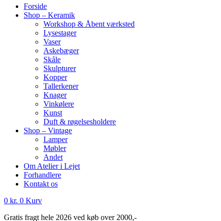
Forside
Shop – Keramik
Workshop & Åbent værksted
Lysestager
Vaser
Askebæger
Skåle
Skulpturer
Kopper
Tallerkener
Knager
Vinkølere
Kunst
Duft & røgelsesholdere
Shop – Vintage
Lamper
Møbler
Andet
Om Atelier i Lejet
Forhandlere
Kontakt os
0
kr.
0
Kurv
Gratis fragt hele 2026 ved køb over 2000,-