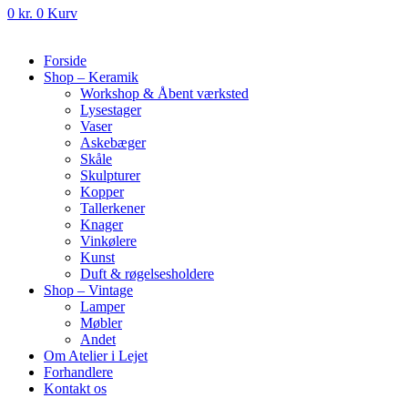
0
kr.
0
Kurv
Forside
Shop – Keramik
Workshop & Åbent værksted
Lysestager
Vaser
Askebæger
Skåle
Skulpturer
Kopper
Tallerkener
Knager
Vinkølere
Kunst
Duft & røgelsesholdere
Shop – Vintage
Lamper
Møbler
Andet
Om Atelier i Lejet
Forhandlere
Kontakt os