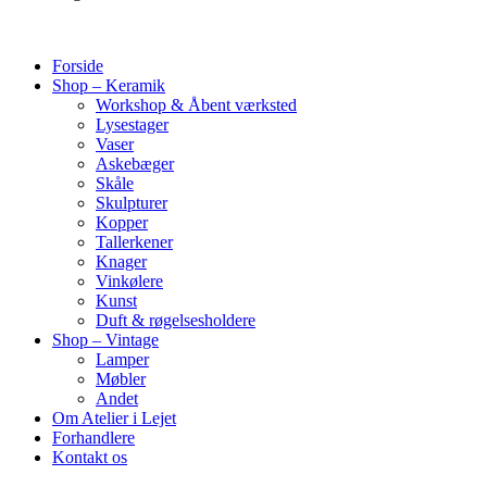
Forside
Shop – Keramik
Workshop & Åbent værksted
Lysestager
Vaser
Askebæger
Skåle
Skulpturer
Kopper
Tallerkener
Knager
Vinkølere
Kunst
Duft & røgelsesholdere
Shop – Vintage
Lamper
Møbler
Andet
Om Atelier i Lejet
Forhandlere
Kontakt os