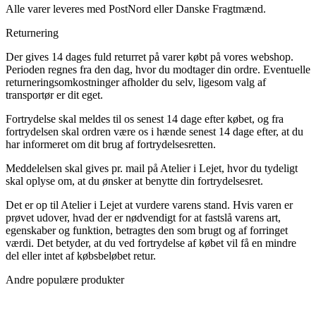
Alle varer leveres med PostNord eller Danske Fragtmænd.
Returnering
Der gives 14 dages fuld returret på varer købt på vores webshop.
Perioden regnes fra den dag, hvor du modtager din ordre. Eventuelle
returneringsomkostninger afholder du selv, ligesom valg af
transportør er dit eget.
Fortrydelse skal meldes til os senest 14 dage efter købet, og fra
fortrydelsen skal ordren være os i hænde senest 14 dage efter, at du
har informeret om dit brug af fortrydelsesretten.
Meddelelsen skal gives pr. mail på Atelier i Lejet, hvor du tydeligt
skal oplyse om, at du ønsker at benytte din fortrydelsesret.
Det er op til Atelier i Lejet at vurdere varens stand. Hvis varen er
prøvet udover, hvad der er nødvendigt for at fastslå varens art,
egenskaber og funktion, betragtes den som brugt og af forringet
værdi. Det betyder, at du ved fortrydelse af købet vil få en mindre
del eller intet af købsbeløbet retur.
Andre populære produkter