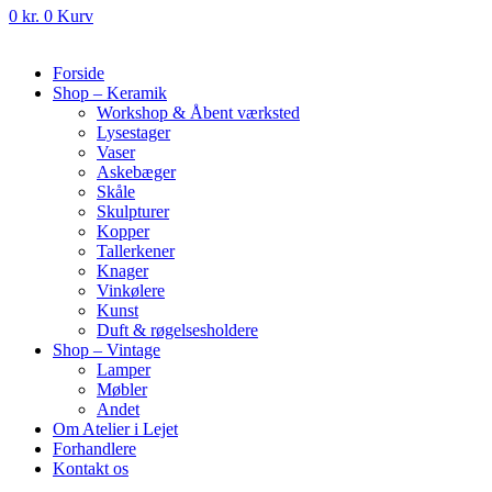
0
kr.
0
Kurv
Forside
Shop – Keramik
Workshop & Åbent værksted
Lysestager
Vaser
Askebæger
Skåle
Skulpturer
Kopper
Tallerkener
Knager
Vinkølere
Kunst
Duft & røgelsesholdere
Shop – Vintage
Lamper
Møbler
Andet
Om Atelier i Lejet
Forhandlere
Kontakt os