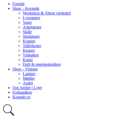
Forside
Shop – Keramik
Workshop & Åbent værksted
Lysestager
Vaser
Askebæger
Skåle
Skulpturer
Kopper
Tallerkener
Knager
Vinkølere
Kunst
Duft & røgelsesholdere
Shop – Vintage
Lamper
Møbler
Andet
Om Atelier i Lejet
Forhandlere
Kontakt os