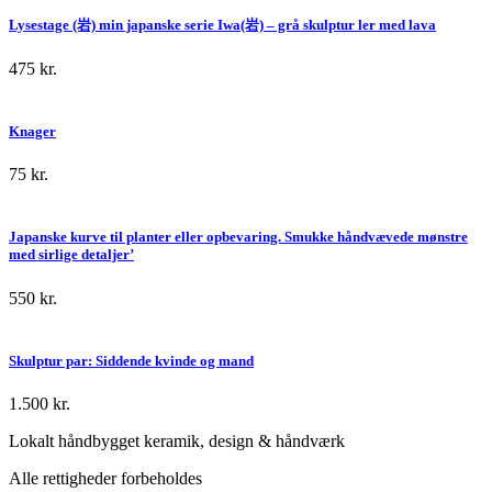
Lysestage (岩) min japanske serie Iwa(岩) – grå skulptur ler med lava
475
kr.
Knager
75
kr.
Japanske kurve til planter eller opbevaring. Smukke håndvævede mønstre
med sirlige detaljer’
550
kr.
Skulptur par: Siddende kvinde og mand
1.500
kr.
Lokalt håndbygget keramik, design & håndværk
Alle rettigheder forbeholdes