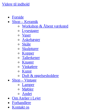
Videre til indhold
Forside
Shop – Keramik
Workshop & Åbent værksted
Lysestager
Vaser
Askebæger
Skåle
Skulpturer
Kopper
Tallerkener
Knager
Vinkølere
Kunst
Duft & røgelsesholdere
Shop – Vintage
Lamper
Møbler
Andet
Om Atelier i Lejet
Forhandlere
Kontakt os