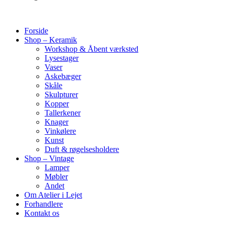
Forside
Shop – Keramik
Workshop & Åbent værksted
Lysestager
Vaser
Askebæger
Skåle
Skulpturer
Kopper
Tallerkener
Knager
Vinkølere
Kunst
Duft & røgelsesholdere
Shop – Vintage
Lamper
Møbler
Andet
Om Atelier i Lejet
Forhandlere
Kontakt os