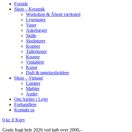
Forside
Shop – Keramik
Workshop & Åbent værksted
Lysestager
Vaser
Askebæger
Skåle
Skulpturer
Kopper
Tallerkener
Knager
Vinkølere
Kunst
Duft & røgelsesholdere
Shop – Vintage
Lamper
Møbler
Andet
Om Atelier i Lejet
Forhandlere
Kontakt os
0
kr.
0
Kurv
Gratis fragt hele 2026 ved køb over 2000,-