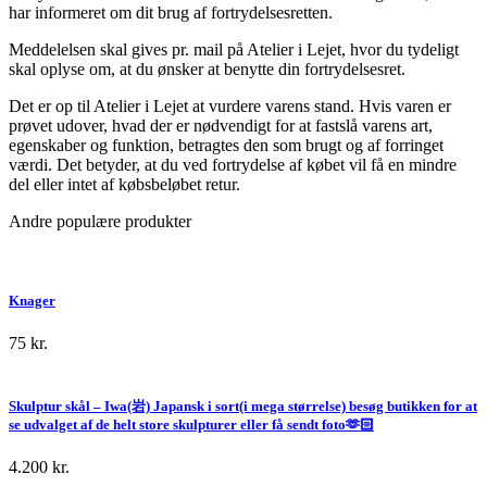
har informeret om dit brug af fortrydelsesretten.
Meddelelsen skal gives pr. mail på Atelier i Lejet, hvor du tydeligt
skal oplyse om, at du ønsker at benytte din fortrydelsesret.
Det er op til Atelier i Lejet at vurdere varens stand. Hvis varen er
prøvet udover, hvad der er nødvendigt for at fastslå varens art,
egenskaber og funktion, betragtes den som brugt og af forringet
værdi. Det betyder, at du ved fortrydelse af købet vil få en mindre
del eller intet af købsbeløbet retur.
Andre populære produkter
Knager
75
kr.
Skulptur skål – Iwa(岩) Japansk i sort(i mega størrelse) besøg butikken for at
se udvalget af de helt store skulpturer eller få sendt foto🫶🏻
4.200
kr.