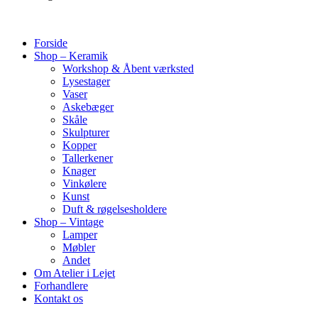
Forside
Shop – Keramik
Workshop & Åbent værksted
Lysestager
Vaser
Askebæger
Skåle
Skulpturer
Kopper
Tallerkener
Knager
Vinkølere
Kunst
Duft & røgelsesholdere
Shop – Vintage
Lamper
Møbler
Andet
Om Atelier i Lejet
Forhandlere
Kontakt os