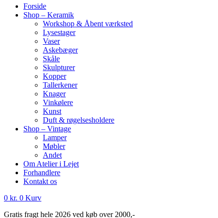
Forside
Shop – Keramik
Workshop & Åbent værksted
Lysestager
Vaser
Askebæger
Skåle
Skulpturer
Kopper
Tallerkener
Knager
Vinkølere
Kunst
Duft & røgelsesholdere
Shop – Vintage
Lamper
Møbler
Andet
Om Atelier i Lejet
Forhandlere
Kontakt os
0
kr.
0
Kurv
Gratis fragt hele 2026 ved køb over 2000,-