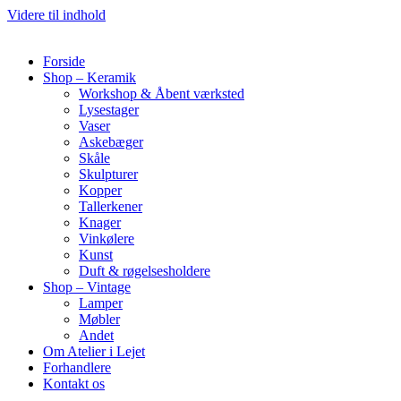
Videre til indhold
Forside
Shop – Keramik
Workshop & Åbent værksted
Lysestager
Vaser
Askebæger
Skåle
Skulpturer
Kopper
Tallerkener
Knager
Vinkølere
Kunst
Duft & røgelsesholdere
Shop – Vintage
Lamper
Møbler
Andet
Om Atelier i Lejet
Forhandlere
Kontakt os