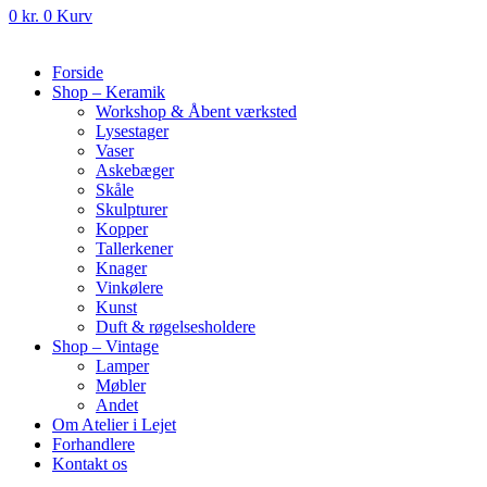
0
kr.
0
Kurv
Forside
Shop – Keramik
Workshop & Åbent værksted
Lysestager
Vaser
Askebæger
Skåle
Skulpturer
Kopper
Tallerkener
Knager
Vinkølere
Kunst
Duft & røgelsesholdere
Shop – Vintage
Lamper
Møbler
Andet
Om Atelier i Lejet
Forhandlere
Kontakt os