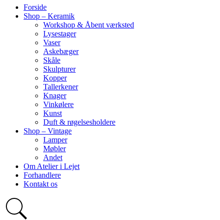
Forside
Shop – Keramik
Workshop & Åbent værksted
Lysestager
Vaser
Askebæger
Skåle
Skulpturer
Kopper
Tallerkener
Knager
Vinkølere
Kunst
Duft & røgelsesholdere
Shop – Vintage
Lamper
Møbler
Andet
Om Atelier i Lejet
Forhandlere
Kontakt os