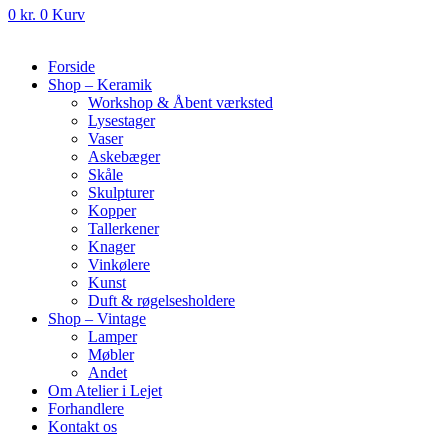
0
kr.
0
Kurv
Forside
Shop – Keramik
Workshop & Åbent værksted
Lysestager
Vaser
Askebæger
Skåle
Skulpturer
Kopper
Tallerkener
Knager
Vinkølere
Kunst
Duft & røgelsesholdere
Shop – Vintage
Lamper
Møbler
Andet
Om Atelier i Lejet
Forhandlere
Kontakt os