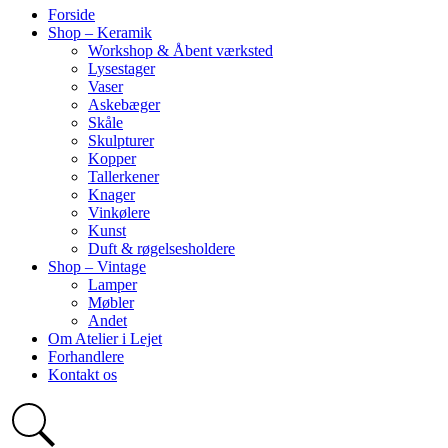
Forside
Shop – Keramik
Workshop & Åbent værksted
Lysestager
Vaser
Askebæger
Skåle
Skulpturer
Kopper
Tallerkener
Knager
Vinkølere
Kunst
Duft & røgelsesholdere
Shop – Vintage
Lamper
Møbler
Andet
Om Atelier i Lejet
Forhandlere
Kontakt os