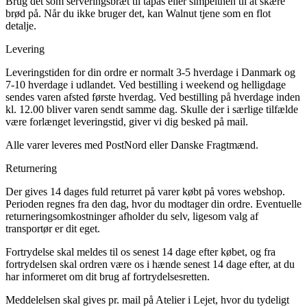
Brug det som serveringsbræt til tapas eller simpelthen til at skære
brød på. Når du ikke bruger det, kan Walnut tjene som en flot
detalje.
Levering
Leveringstiden for din ordre er normalt 3-5 hverdage i Danmark og
7-10 hverdage i udlandet. Ved bestilling i weekend og helligdage
sendes varen afsted første hverdag. Ved bestilling på hverdage inden
kl. 12.00 bliver varen sendt samme dag. Skulle der i særlige tilfælde
være forlænget leveringstid, giver vi dig besked på mail.
Alle varer leveres med PostNord eller Danske Fragtmænd.
Returnering
Der gives 14 dages fuld returret på varer købt på vores webshop.
Perioden regnes fra den dag, hvor du modtager din ordre. Eventuelle
returneringsomkostninger afholder du selv, ligesom valg af
transportør er dit eget.
Fortrydelse skal meldes til os senest 14 dage efter købet, og fra
fortrydelsen skal ordren være os i hænde senest 14 dage efter, at du
har informeret om dit brug af fortrydelsesretten.
Meddelelsen skal gives pr. mail på Atelier i Lejet, hvor du tydeligt