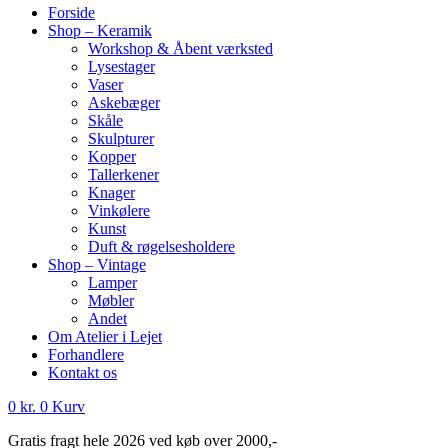
Forside
Shop – Keramik
Workshop & Åbent værksted
Lysestager
Vaser
Askebæger
Skåle
Skulpturer
Kopper
Tallerkener
Knager
Vinkølere
Kunst
Duft & røgelsesholdere
Shop – Vintage
Lamper
Møbler
Andet
Om Atelier i Lejet
Forhandlere
Kontakt os
0
kr.
0
Kurv
Gratis fragt hele 2026 ved køb over 2000,-