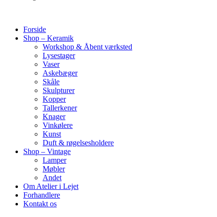
Forside
Shop – Keramik
Workshop & Åbent værksted
Lysestager
Vaser
Askebæger
Skåle
Skulpturer
Kopper
Tallerkener
Knager
Vinkølere
Kunst
Duft & røgelsesholdere
Shop – Vintage
Lamper
Møbler
Andet
Om Atelier i Lejet
Forhandlere
Kontakt os