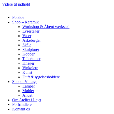
Videre til indhold
Forside
Shop – Keramik
Workshop & Åbent værksted
Lysestager
Vaser
Askebæger
Skåle
Skulpturer
Kopper
Tallerkener
Knager
Vinkølere
Kunst
Duft & røgelsesholdere
Shop – Vintage
Lamper
Møbler
Andet
Om Atelier i Lejet
Forhandlere
Kontakt os