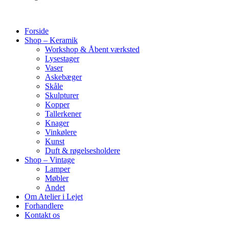
Forside
Shop – Keramik
Workshop & Åbent værksted
Lysestager
Vaser
Askebæger
Skåle
Skulpturer
Kopper
Tallerkener
Knager
Vinkølere
Kunst
Duft & røgelsesholdere
Shop – Vintage
Lamper
Møbler
Andet
Om Atelier i Lejet
Forhandlere
Kontakt os