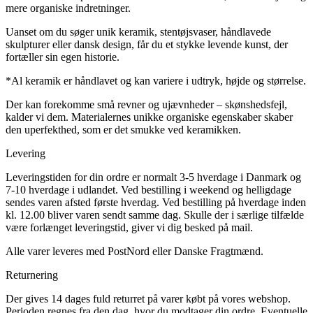
mere organiske indretninger.
Uanset om du søger unik keramik, stentøjsvaser, håndlavede
skulpturer eller dansk design, får du et stykke levende kunst, der
fortæller sin egen historie.
*Al keramik er håndlavet og kan variere i udtryk, højde og størrelse.
Der kan forekomme små revner og ujævnheder – skønshedsfejl,
kalder vi dem. Materialernes unikke organiske egenskaber skaber
den uperfekthed, som er det smukke ved keramikken.
Levering
Leveringstiden for din ordre er normalt 3-5 hverdage i Danmark og
7-10 hverdage i udlandet. Ved bestilling i weekend og helligdage
sendes varen afsted første hverdag. Ved bestilling på hverdage inden
kl. 12.00 bliver varen sendt samme dag. Skulle der i særlige tilfælde
være forlænget leveringstid, giver vi dig besked på mail.
Alle varer leveres med PostNord eller Danske Fragtmænd.
Returnering
Der gives 14 dages fuld returret på varer købt på vores webshop.
Perioden regnes fra den dag, hvor du modtager din ordre. Eventuelle