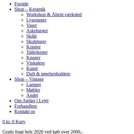
Forside
Shop – Keramik
Workshop & Åbent værksted
Lysestager
Vaser
Askebæger
Skåle
Skulpturer
Kopper
Tallerkener
Knager
Vinkølere
Kunst
Duft & røgelsesholdere
Shop – Vintage
Lamper
Møbler
Andet
Om Atelier i Lejet
Forhandlere
Kontakt os
0
kr.
0
Kurv
Gratis fragt hele 2026 ved køb over 2000,-