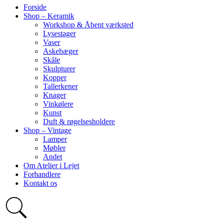
Forside
Shop – Keramik
Workshop & Åbent værksted
Lysestager
Vaser
Askebæger
Skåle
Skulpturer
Kopper
Tallerkener
Knager
Vinkølere
Kunst
Duft & røgelsesholdere
Shop – Vintage
Lamper
Møbler
Andet
Om Atelier i Lejet
Forhandlere
Kontakt os