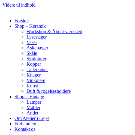
Videre til indhold
Forside
Shop – Keramik
Workshop & Åbent værksted
Lysestager
Vaser
Askebæger
Skåle
Skulpturer
Kopper
Tallerkener
Knager
Vinkølere
Kunst
Duft & røgelsesholdere
Shop – Vintage
Lamper
Møbler
Andet
Om Atelier i Lejet
Forhandlere
Kontakt os