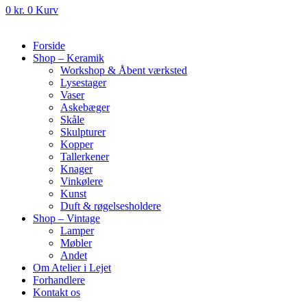
0
kr.
0
Kurv
Forside
Shop – Keramik
Workshop & Åbent værksted
Lysestager
Vaser
Askebæger
Skåle
Skulpturer
Kopper
Tallerkener
Knager
Vinkølere
Kunst
Duft & røgelsesholdere
Shop – Vintage
Lamper
Møbler
Andet
Om Atelier i Lejet
Forhandlere
Kontakt os