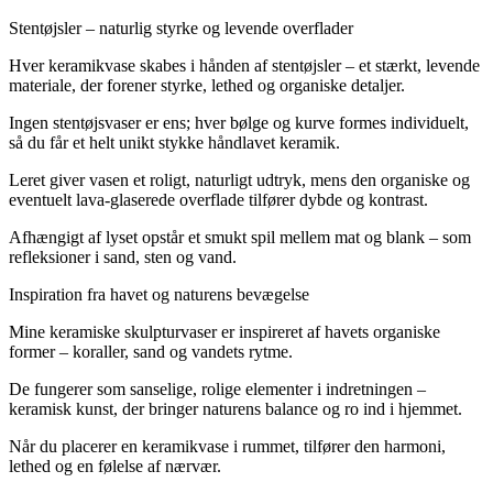
Stentøjsler – naturlig styrke og levende overflader
Hver keramikvase skabes i hånden af stentøjsler – et stærkt, levende
materiale, der forener styrke, lethed og organiske detaljer.
Ingen stentøjsvaser er ens; hver bølge og kurve formes individuelt,
så du får et helt unikt stykke håndlavet keramik.
Leret giver vasen et roligt, naturligt udtryk, mens den organiske og
eventuelt lava-glaserede overflade tilfører dybde og kontrast.
Afhængigt af lyset opstår et smukt spil mellem mat og blank – som
refleksioner i sand, sten og vand.
Inspiration fra havet og naturens bevægelse
Mine keramiske skulpturvaser er inspireret af havets organiske
former – koraller, sand og vandets rytme.
De fungerer som sanselige, rolige elementer i indretningen –
keramisk kunst, der bringer naturens balance og ro ind i hjemmet.
Når du placerer en keramikvase i rummet, tilfører den harmoni,
lethed og en følelse af nærvær.