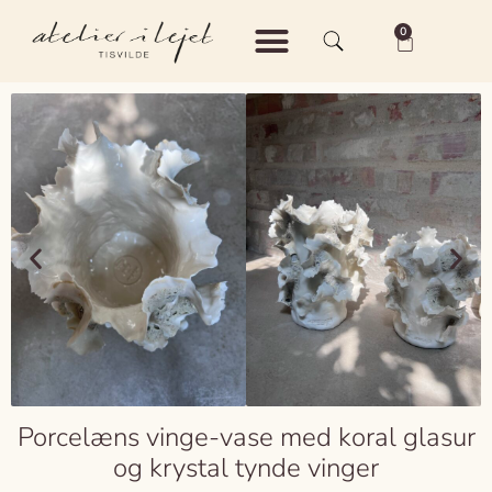
0
Shop – Keramik
Shop – Vintage
Om Atelier i Lejet
Porcelæns vinge-vase med koral glasur
og krystal tynde vinger