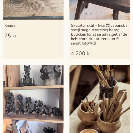
Knager
Skulptur skål – Iwa(岩) Japansk i
sort(i mega størrelse) besøg
butikken for at se udvalget af de
75
kr.
helt store skulpturer eller få
sendt foto🫶🏻
4.200
kr.