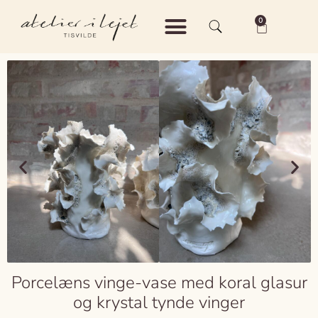
0
Shop – Keramik
Shop – Vintage
Om Atelier i Lejet
Porcelæns vinge-vase med koral glasur
og krystal tynde vinger