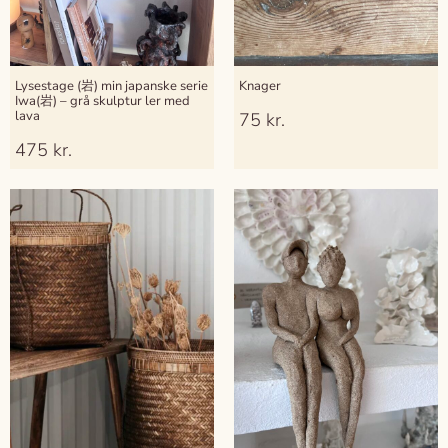
Lysestage (岩) min japanske serie
Knager
Iwa(岩) – grå skulptur ler med
lava
75
kr.
475
kr.