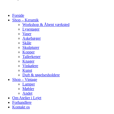
Forside
Shop – Keramik
Workshop & Åbent værksted
Lysestager
Vaser
Askebæger
Skåle
Skulpturer
Kopper
Tallerkener
Knager
Vinkølere
Kunst
Duft & røgelsesholdere
Shop – Vintage
Lamper
Møbler
Andet
Om Atelier i Lejet
Forhandlere
Kontakt os