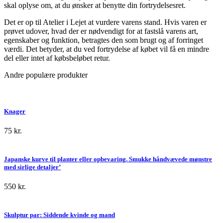
skal oplyse om, at du ønsker at benytte din fortrydelsesret.
Det er op til Atelier i Lejet at vurdere varens stand. Hvis varen er
prøvet udover, hvad der er nødvendigt for at fastslå varens art,
egenskaber og funktion, betragtes den som brugt og af forringet
værdi. Det betyder, at du ved fortrydelse af købet vil få en mindre
del eller intet af købsbeløbet retur.
Andre populære produkter
Knager
75
kr.
Japanske kurve til planter eller opbevaring. Smukke håndvævede mønstre
med sirlige detaljer’
550
kr.
Skulptur par: Siddende kvinde og mand