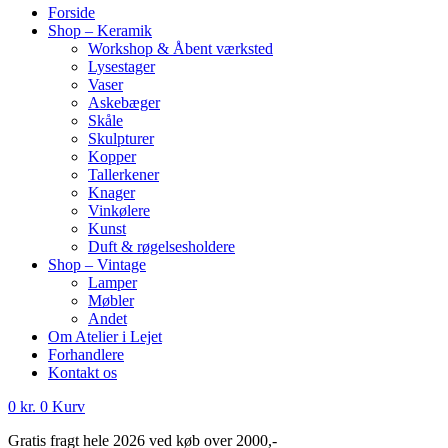
Forside
Shop – Keramik
Workshop & Åbent værksted
Lysestager
Vaser
Askebæger
Skåle
Skulpturer
Kopper
Tallerkener
Knager
Vinkølere
Kunst
Duft & røgelsesholdere
Shop – Vintage
Lamper
Møbler
Andet
Om Atelier i Lejet
Forhandlere
Kontakt os
0
kr.
0
Kurv
Gratis fragt hele 2026 ved køb over 2000,-