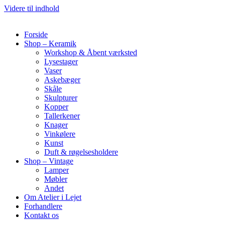
Videre til indhold
Forside
Shop – Keramik
Workshop & Åbent værksted
Lysestager
Vaser
Askebæger
Skåle
Skulpturer
Kopper
Tallerkener
Knager
Vinkølere
Kunst
Duft & røgelsesholdere
Shop – Vintage
Lamper
Møbler
Andet
Om Atelier i Lejet
Forhandlere
Kontakt os