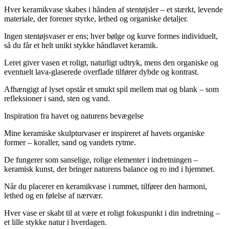
Hver keramikvase skabes i hånden af stentøjsler – et stærkt, levende
materiale, der forener styrke, lethed og organiske detaljer.
Ingen stentøjsvaser er ens; hver bølge og kurve formes individuelt,
så du får et helt unikt stykke håndlavet keramik.
Leret giver vasen et roligt, naturligt udtryk, mens den organiske og
eventuelt lava-glaserede overflade tilfører dybde og kontrast.
Afhængigt af lyset opstår et smukt spil mellem mat og blank – som
refleksioner i sand, sten og vand.
Inspiration fra havet og naturens bevægelse
Mine keramiske skulpturvaser er inspireret af havets organiske
former – koraller, sand og vandets rytme.
De fungerer som sanselige, rolige elementer i indretningen –
keramisk kunst, der bringer naturens balance og ro ind i hjemmet.
Når du placerer en keramikvase i rummet, tilfører den harmoni,
lethed og en følelse af nærvær.
Hver vase er skabt til at være et roligt fokuspunkt i din indretning –
et lille stykke natur i hverdagen.