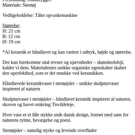
Materiale: Stentøj
Vedligeholdelse: Tåler opvaskemaskine
Størrelse
:
H: 21 cm
B: 12 cm
Ø: 19 cm
*Al keramik er håndlavet og kan variere i udtryk, højde og størrelse.
Der kan forekomme små revner og ujævnheder – skønshedsfejl,
kalder vi dem. Materialernes unikke organiske egenskaber skaber
den uperfekthed, som er det smukke ved keramikken.
Håndlavede keramikvaser i stentøjsler – unikke skulpturvaser
inspireret af naturen
Skulpturvaser i stentøjsler – håndlavet keramik inspireret af naturen,
skoven og havet omkring Tisvildeleje.
Hver vase er et lille stykke unik dansk design, formet med sans for
naturens rytme, bevægelse og poesi.
Stentøjsler – naturlig styrke og levende overflader