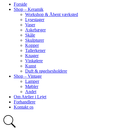
Forside
Shop – Keramik
Workshop & Åbent værksted
Lysestager
Vaser
Askebæger
Skåle
Skulpturer
Kopper
Tallerkener
Knager
Vinkølere
Kunst
Duft & røgelsesholdere
Shop – Vintage
Lamper
Møbler
Andet
Om Atelier i Lejet
Forhandlere
Kontakt os