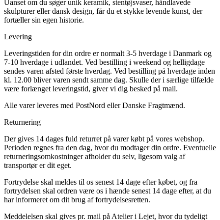
Uanset om du søger unik keramik, stentøjsvaser, håndlavede
skulpturer eller dansk design, får du et stykke levende kunst, der
fortæller sin egen historie.
Levering
Leveringstiden for din ordre er normalt 3-5 hverdage i Danmark og
7-10 hverdage i udlandet. Ved bestilling i weekend og helligdage
sendes varen afsted første hverdag. Ved bestilling på hverdage inden
kl. 12.00 bliver varen sendt samme dag. Skulle der i særlige tilfælde
være forlænget leveringstid, giver vi dig besked på mail.
Alle varer leveres med PostNord eller Danske Fragtmænd.
Returnering
Der gives 14 dages fuld returret på varer købt på vores webshop.
Perioden regnes fra den dag, hvor du modtager din ordre. Eventuelle
returneringsomkostninger afholder du selv, ligesom valg af
transportør er dit eget.
Fortrydelse skal meldes til os senest 14 dage efter købet, og fra
fortrydelsen skal ordren være os i hænde senest 14 dage efter, at du
har informeret om dit brug af fortrydelsesretten.
Meddelelsen skal gives pr. mail på Atelier i Lejet, hvor du tydeligt