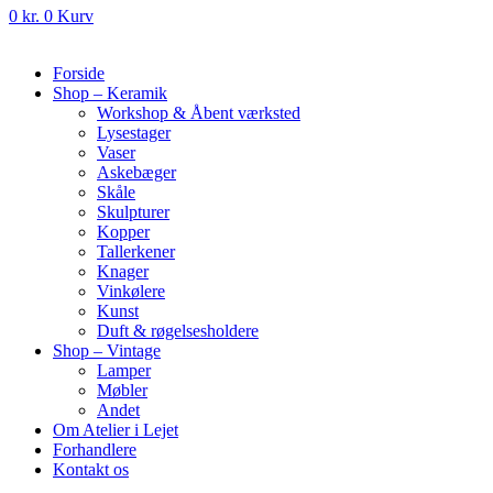
0
kr.
0
Kurv
Forside
Shop – Keramik
Workshop & Åbent værksted
Lysestager
Vaser
Askebæger
Skåle
Skulpturer
Kopper
Tallerkener
Knager
Vinkølere
Kunst
Duft & røgelsesholdere
Shop – Vintage
Lamper
Møbler
Andet
Om Atelier i Lejet
Forhandlere
Kontakt os