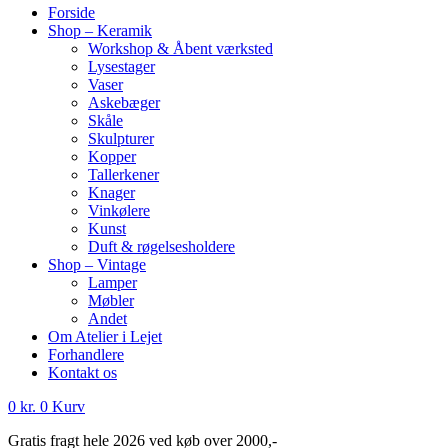
Forside
Shop – Keramik
Workshop & Åbent værksted
Lysestager
Vaser
Askebæger
Skåle
Skulpturer
Kopper
Tallerkener
Knager
Vinkølere
Kunst
Duft & røgelsesholdere
Shop – Vintage
Lamper
Møbler
Andet
Om Atelier i Lejet
Forhandlere
Kontakt os
0
kr.
0
Kurv
Gratis fragt hele 2026 ved køb over 2000,-