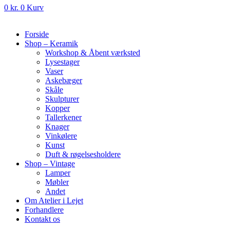
0
kr.
0
Kurv
Forside
Shop – Keramik
Workshop & Åbent værksted
Lysestager
Vaser
Askebæger
Skåle
Skulpturer
Kopper
Tallerkener
Knager
Vinkølere
Kunst
Duft & røgelsesholdere
Shop – Vintage
Lamper
Møbler
Andet
Om Atelier i Lejet
Forhandlere
Kontakt os