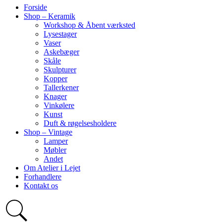
Forside
Shop – Keramik
Workshop & Åbent værksted
Lysestager
Vaser
Askebæger
Skåle
Skulpturer
Kopper
Tallerkener
Knager
Vinkølere
Kunst
Duft & røgelsesholdere
Shop – Vintage
Lamper
Møbler
Andet
Om Atelier i Lejet
Forhandlere
Kontakt os