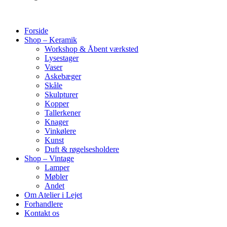
Forside
Shop – Keramik
Workshop & Åbent værksted
Lysestager
Vaser
Askebæger
Skåle
Skulpturer
Kopper
Tallerkener
Knager
Vinkølere
Kunst
Duft & røgelsesholdere
Shop – Vintage
Lamper
Møbler
Andet
Om Atelier i Lejet
Forhandlere
Kontakt os