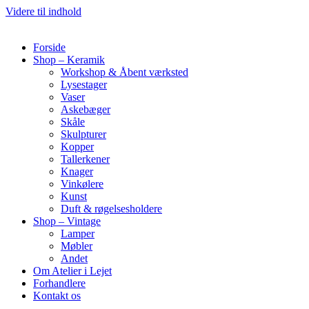
Videre til indhold
Forside
Shop – Keramik
Workshop & Åbent værksted
Lysestager
Vaser
Askebæger
Skåle
Skulpturer
Kopper
Tallerkener
Knager
Vinkølere
Kunst
Duft & røgelsesholdere
Shop – Vintage
Lamper
Møbler
Andet
Om Atelier i Lejet
Forhandlere
Kontakt os