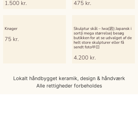
1.500
kr.
475
kr.
Knager
Skulptur skål – Iwa(岩) Japansk i
sort(i mega størrelse) besøg
butikken for at se udvalget af de
75
kr.
helt store skulpturer eller få
sendt foto🫶🏻
4.200
kr.
Lokalt håndbygget keramik, design & håndværk
Alle rettigheder forbeholdes