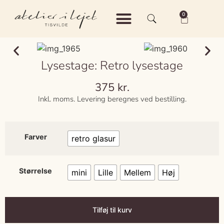
0
Shop – Keramik
Shop – Vintage
Om Atelier i Lejet
Lysestage: Retro lysestage
375
kr.
Inkl. moms. Levering beregnes ved bestilling.
Farver
retro glasur
Størrelse
mini
Lille
Mellem
Høj
Tilføj til kurv