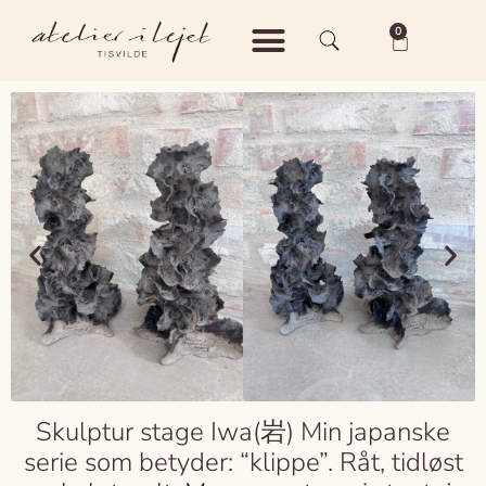
0
Shop – Keramik
Shop – Vintage
Om Atelier i Lejet
Skulptur stage Iwa(岩) Min japanske
serie som betyder: “klippe”. Råt, tidløst