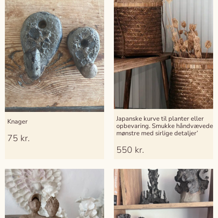
Japanske kurve til planter eller
Knager
opbevaring. Smukke håndvævede
mønstre med sirlige detaljer’
75
kr.
550
kr.