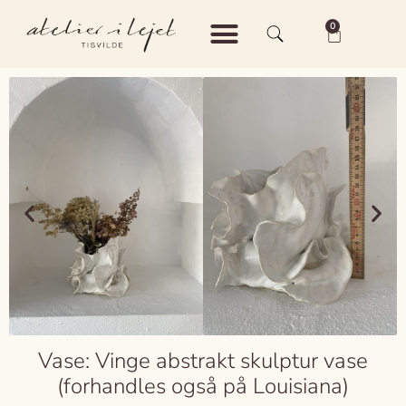
0
Shop – Keramik
Shop – Vintage
Om Atelier i Lejet
Vase: Vinge abstrakt skulptur vase
(forhandles også på Louisiana)