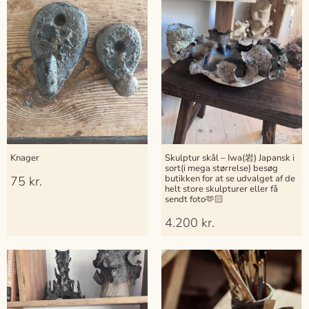
Knager
Skulptur skål – Iwa(岩) Japansk i
sort(i mega størrelse) besøg
butikken for at se udvalget af de
75
kr.
helt store skulpturer eller få
sendt foto🫶🏻
4.200
kr.