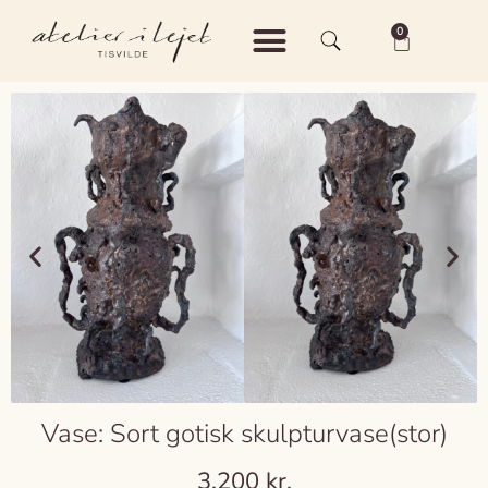
0
Shop – Keramik
Shop – Vintage
Om Atelier i Lejet
Vase: Sort gotisk skulpturvase(stor)
3.200
kr.