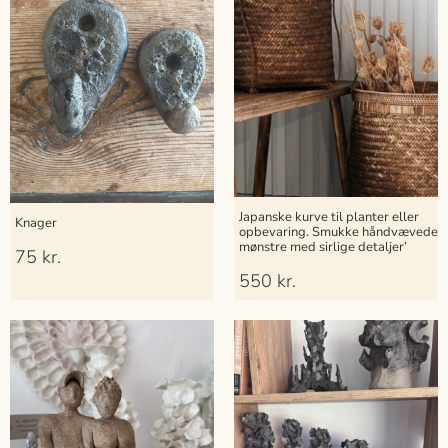
Japanske kurve til planter eller
Knager
opbevaring. Smukke håndvævede
mønstre med sirlige detaljer’
75
kr.
550
kr.