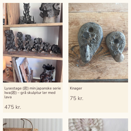
Lysestage (岩) min japanske serie
Knager
Iwa(岩) – grå skulptur ler med
lava
75
kr.
475
kr.