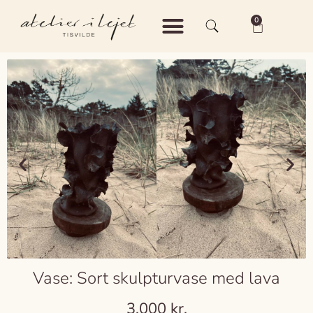
0
Shop – Keramik
Shop – Vintage
Om Atelier i Lejet
Vase: Sort skulpturvase med lava
3.000
kr.