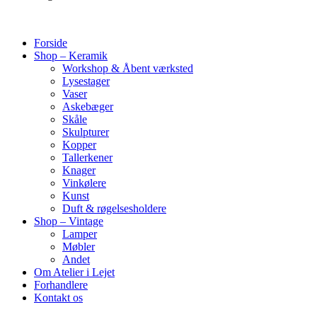
Forside
Shop – Keramik
Workshop & Åbent værksted
Lysestager
Vaser
Askebæger
Skåle
Skulpturer
Kopper
Tallerkener
Knager
Vinkølere
Kunst
Duft & røgelsesholdere
Shop – Vintage
Lamper
Møbler
Andet
Om Atelier i Lejet
Forhandlere
Kontakt os