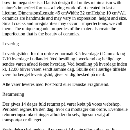
bowl in mega size is a Danish design that unites minimalism with
nature’s imperfect forms – a living work of art created to last a
lifetime. DimensionsLength: 45 cmWidth: 32 cmHeight: 10 cm*All
ceramics are handmade and may vary in expression, height and size.
Small cracks and irregularities may occur – imperfections, we call
them. The unique organic properties of the materials create the
imperfection that is the beauty of ceramics.
Levering
Leveringstiden for din ordre er normalt 3-5 hverdage i Danmark og
7-10 hverdage i udlandet. Ved bestilling i weekend og helligdage
sendes varen afsted første hverdag. Ved bestilling på hverdage inden
kl. 12.00 bliver varen sendt samme dag. Skulle der i særlige tilfælde
være forlænget leveringstid, giver vi dig besked på mail.
Alle varer leveres med PostNord eller Danske Fragtmænd.
Returnering
Der gives 14 dages fuld returret på varer købt på vores webshop.
Perioden regnes fra den dag, hvor du modtager din ordre. Eventuelle
returneringsomkostninger afholder du selv, ligesom valg af
transportør er dit eget.
Fortrydelse skal meldes til os senest 14 dage efter købet, og fra