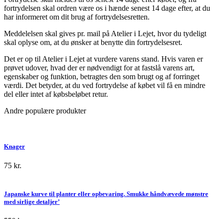
fortrydelsen skal ordren være os i hænde senest 14 dage efter, at du
har informeret om dit brug af fortrydelsesretten.
Meddelelsen skal gives pr. mail på Atelier i Lejet, hvor du tydeligt
skal oplyse om, at du ønsker at benytte din fortrydelsesret.
Det er op til Atelier i Lejet at vurdere varens stand. Hvis varen er
prøvet udover, hvad der er nødvendigt for at fastslå varens art,
egenskaber og funktion, betragtes den som brugt og af forringet
værdi. Det betyder, at du ved fortrydelse af købet vil få en mindre
del eller intet af købsbeløbet retur.
Andre populære produkter
Knager
75
kr.
Japanske kurve til planter eller opbevaring. Smukke håndvævede mønstre
med sirlige detaljer’