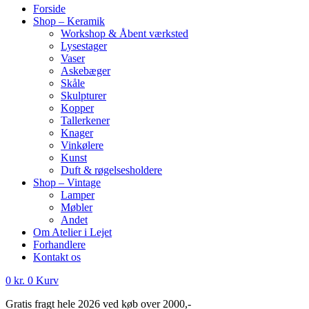
Forside
Shop – Keramik
Workshop & Åbent værksted
Lysestager
Vaser
Askebæger
Skåle
Skulpturer
Kopper
Tallerkener
Knager
Vinkølere
Kunst
Duft & røgelsesholdere
Shop – Vintage
Lamper
Møbler
Andet
Om Atelier i Lejet
Forhandlere
Kontakt os
0
kr.
0
Kurv
Gratis fragt hele 2026 ved køb over 2000,-