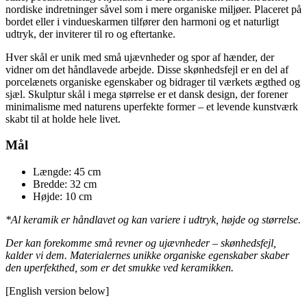
nordiske indretninger såvel som i mere organiske miljøer. Placeret på
bordet eller i vindueskarmen tilfører den harmoni og et naturligt
udtryk, der inviterer til ro og eftertanke.
Hver skål er unik med små ujævnheder og spor af hænder, der
vidner om det håndlavede arbejde. Disse skønhedsfejl er en del af
porcelænets organiske egenskaber og bidrager til værkets ægthed og
sjæl. Skulptur skål i mega størrelse er et dansk design, der forener
minimalisme med naturens uperfekte former – et levende kunstværk
skabt til at holde hele livet.
Mål
Længde: 45 cm
Bredde: 32 cm
Højde: 10 cm
*Al keramik er håndlavet og kan variere i udtryk, højde og størrelse.
Der kan forekomme små revner og ujævnheder – skønhedsfejl,
kalder vi dem. Materialernes unikke organiske egenskaber skaber
den uperfekthed, som er det smukke ved keramikken.
[English version below]