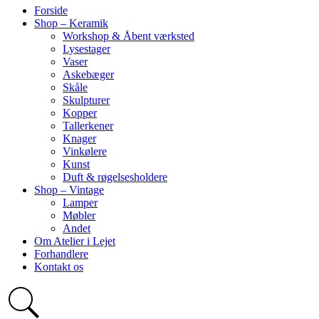
Forside
Shop – Keramik
Workshop & Åbent værksted
Lysestager
Vaser
Askebæger
Skåle
Skulpturer
Kopper
Tallerkener
Knager
Vinkølere
Kunst
Duft & røgelsesholdere
Shop – Vintage
Lamper
Møbler
Andet
Om Atelier i Lejet
Forhandlere
Kontakt os