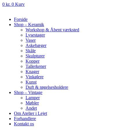
0
kr.
0
Kurv
Forside
Shop – Keramik
Workshop & Åbent værksted
Lysestager
Vaser
Askebæger
Skåle
Skulpturer
Kopper
Tallerkener
Knager
Vinkølere
Kunst
Duft & røgelsesholdere
Shop – Vintage
Lamper
Møbler
Andet
Om Atelier i Lejet
Forhandlere
Kontakt os