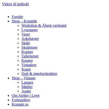
Videre til indhold
Forside
Shop – Keramik
Workshop & Åbent værksted
Lysestager
Vaser
Askebæger
Skåle
Skulpturer
Kopper
Tallerkener
Knager
Vinkølere
Kunst
Duft & røgelsesholdere
Shop – Vintage
Lamper
Møbler
Andet
Om Atelier i Lejet
Forhandlere
Kontakt os