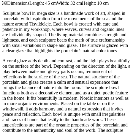
￼DimensionsLength: 45 cmWidth: 32 cmHeight: 10 cm
Sculpture bowl in mega size is a handmade work of art, shaped in
porcelain with inspiration from the movements of the sea and the
nature around Tisvildeleje. Each bowl is created with care and
patience in my workshop, where waves, curves and organic lines
are individually shaped. The living material combines strength and
lightness, and each sculpture bears the mark of true craftsmanship
with small variations in shape and glaze. The surface is glazed with
a clear glaze that highlights the porcelain’s natural color tones.
A coral glaze adds depth and contrast, and the light plays beautifully
on the surface of the bowl. Depending on the direction of the light, a
play between matte and glossy parts occurs, reminiscent of
reflections in the surface of the sea. The natural structure of the
porcelain and glaze creates a calm and sensual experience that
brings the balance of nature into the room. The sculpture bowl
functions both as a decorative element and as a quiet, poetic feature
in the home. It fits beautifully in modern, Nordic interiors as well as
in more organic environments. Placed on the table or on the
windowsill, it adds harmony and a natural expression that invites
peace and reflection. Each bowl is unique with small irregularities
and traces of hands that testify to the handmade work. These
imperfections are part of the organic properties of the porcelain and
contribute to the authenticity and soul of the work. The sculpture