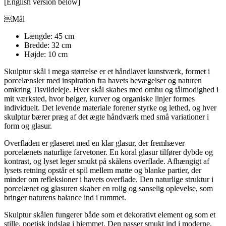
[English version below]
￼Mål
Længde: 45 cm
Bredde: 32 cm
Højde: 10 cm
Skulptur skål i mega størrelse er et håndlavet kunstværk, formet i
porcelænsler med inspiration fra havets bevægelser og naturen
omkring Tisvildeleje. Hver skål skabes med omhu og tålmodighed i
mit værksted, hvor bølger, kurver og organiske linjer formes
individuelt. Det levende materiale forener styrke og lethed, og hver
skulptur bærer præg af det ægte håndværk med små variationer i
form og glasur.
Overfladen er glaseret med en klar glasur, der fremhæver
porcelænets naturlige farvetoner. En koral glasur tilfører dybde og
kontrast, og lyset leger smukt på skålens overflade. Afhængigt af
lysets retning opstår et spil mellem matte og blanke partier, der
minder om refleksioner i havets overflade. Den naturlige struktur i
porcelænet og glasuren skaber en rolig og sanselig oplevelse, som
bringer naturens balance ind i rummet.
Skulptur skålen fungerer både som et dekorativt element og som et
stille, poetisk indslag i hjemmet. Den passer smukt ind i moderne,