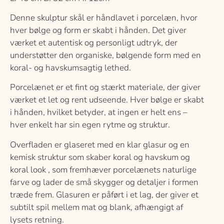
Denne skulptur skål er håndlavet i porcelæn, hvor
hver bølge og form er skabt i hånden. Det giver
værket et autentisk og personligt udtryk, der
understøtter den organiske, bølgende form med en
koral- og havskumsagtig lethed.
Porcelænet er et fint og stærkt materiale, der giver
værket et let og rent udseende. Hver bølge er skabt
i hånden, hvilket betyder, at ingen er helt ens –
hver enkelt har sin egen rytme og struktur.
Overfladen er glaseret med en klar glasur og en
kemisk struktur som skaber koral og havskum og
koral look , som fremhæver porcelænets naturlige
farve og lader de små skygger og detaljer i formen
træde frem. Glasuren er påført i et lag, der giver et
subtilt spil mellem mat og blank, afhængigt af
lysets retning.