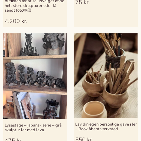
butikken for at se udvalget af de
75
kr.
helt store skulpturer eller få
sendt foto🫶🏻
4.200
kr.
Lav din egen personlige gave i ler
Lysestage – japansk serie – grå
– Book åbent værksted
skulptur ler med lava
550
kr.
475
kr.