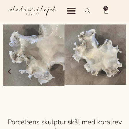
0
Shop – Keramik
Shop – Vintage
Om Atelier i Lejet
Porcelæns skulptur skål med koralrev