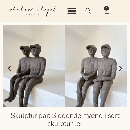
0
Shop – Keramik
Shop – Vintage
Om Atelier i Lejet
Skulptur par: Siddende mænd i sort
skulptur ler