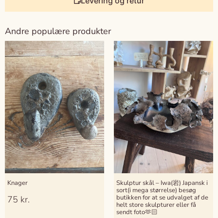
Levering og retur
Andre populære produkter
Knager
Skulptur skål – Iwa(岩) Japansk i
sort(i mega størrelse) besøg
butikken for at se udvalget af de
75
kr.
helt store skulpturer eller få
sendt foto🫶🏻