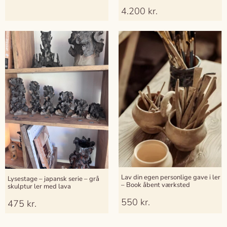
4.200
kr.
Lav din egen personlige gave i ler
Lysestage – japansk serie – grå
– Book åbent værksted
skulptur ler med lava
550
kr.
475
kr.