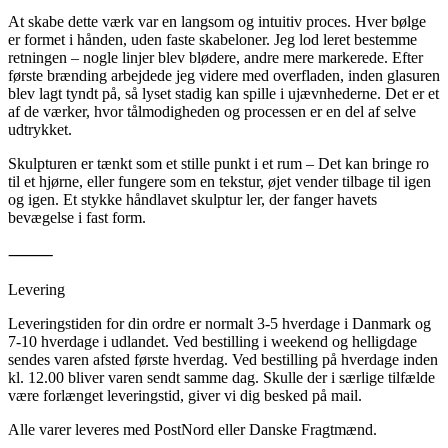
At skabe dette værk var en langsom og intuitiv proces. Hver bølge
er formet i hånden, uden faste skabeloner. Jeg lod leret bestemme
retningen – nogle linjer blev blødere, andre mere markerede. Efter
første brænding arbejdede jeg videre med overfladen, inden glasuren
blev lagt tyndt på, så lyset stadig kan spille i ujævnhederne. Det er et
af de værker, hvor tålmodigheden og processen er en del af selve
udtrykket.
Skulpturen er tænkt som et stille punkt i et rum – Det kan bringe ro
til et hjørne, eller fungere som en tekstur, øjet vender tilbage til igen
og igen. Et stykke håndlavet skulptur ler, der fanger havets
bevægelse i fast form.
⸻
Levering
Leveringstiden for din ordre er normalt 3-5 hverdage i Danmark og
7-10 hverdage i udlandet. Ved bestilling i weekend og helligdage
sendes varen afsted første hverdag. Ved bestilling på hverdage inden
kl. 12.00 bliver varen sendt samme dag. Skulle der i særlige tilfælde
være forlænget leveringstid, giver vi dig besked på mail.
Alle varer leveres med PostNord eller Danske Fragtmænd.