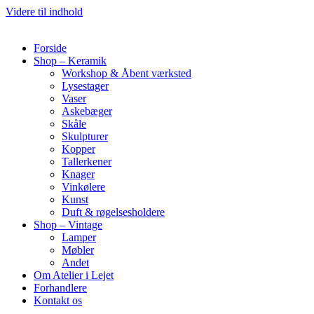
Videre til indhold
Forside
Shop – Keramik
Workshop & Åbent værksted
Lysestager
Vaser
Askebæger
Skåle
Skulpturer
Kopper
Tallerkener
Knager
Vinkølere
Kunst
Duft & røgelsesholdere
Shop – Vintage
Lamper
Møbler
Andet
Om Atelier i Lejet
Forhandlere
Kontakt os