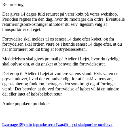
Returnering
Der gives 14 dages fuld returret på varer købt på vores webshop.
Perioden regnes fra den dag, hvor du modtager din ordre. Eventuelle
returneringsomkostninger afholder du selv, ligesom valg af
transportør er dit eget.
Fortrydelse skal meldes til os senest 14 dage efter købet, og fra
fortrydelsen skal ordren være os i hænde senest 14 dage efter, at du
har informeret om dit brug af fortrydelsesretten.
Meddelelsen skal gives pr. mail på Atelier i Lejet, hvor du tydeligt
skal oplyse om, at du ønsker at benytte din fortrydelsesret.
Det er op til Atelier i Lejet at vurdere varens stand. Hvis varen er
prøvet udover, hvad der er nødvendigt for at fastslå varens art,
egenskaber og funktion, betragtes den som brugt og af forringet
værdi. Det betyder, at du ved fortrydelse af købet vil få en mindre
del eller intet af købsbeløbet retur.
Andre populære produkter
Lysestage (岩) min japanske serie Iwa(岩) – grå skulptur ler med lava