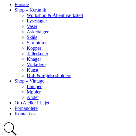
Forside
Shop – Keramik
Workshop & Åbent værksted
Lysestager
Vaser
Askebæger
Skåle
Skulpturer
Kopper
Tallerkener
Knager
Vinkølere
Kunst
Duft & røgelsesholdere
Shop – Vintage
Lamper
Møbler
Andet
Om Atelier i Lejet
Forhandlere
Kontakt os