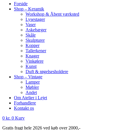
Forside
Shop – Keramik
Workshop & Åbent værksted
Lysestager
Vaser
Askebæger
Skåle
Skulpturer
Kopper
Tallerkener
Knager
Vinkølere
Kunst
Duft & røgelsesholdere
Shop – Vintage
Lamper
Møbler
Andet
Om Atelier i Lejet
Forhandlere
Kontakt os
0
kr.
0
Kurv
Gratis fragt hele 2026 ved køb over 2000,-