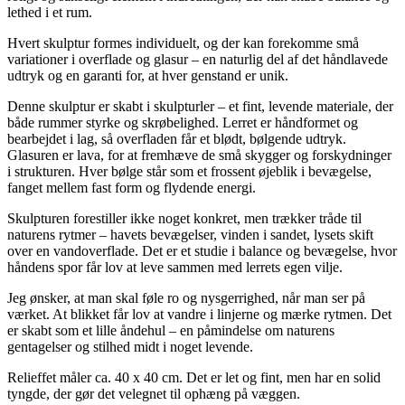
lethed i et rum.
Hvert skulptur formes individuelt, og der kan forekomme små
variationer i overflade og glasur – en naturlig del af det håndlavede
udtryk og en garanti for, at hver genstand er unik.
Denne skulptur er skabt i skulpturler – et fint, levende materiale, der
både rummer styrke og skrøbelighed. Lerret er håndformet og
bearbejdet i lag, så overfladen får et blødt, bølgende udtryk.
Glasuren er lava, for at fremhæve de små skygger og forskydninger
i strukturen. Hver bølge står som et frossent øjeblik i bevægelse,
fanget mellem fast form og flydende energi.
Skulpturen forestiller ikke noget konkret, men trækker tråde til
naturens rytmer – havets bevægelser, vinden i sandet, lysets skift
over en vandoverflade. Det er et studie i balance og bevægelse, hvor
håndens spor får lov at leve sammen med lerrets egen vilje.
Jeg ønsker, at man skal føle ro og nysgerrighed, når man ser på
værket. At blikket får lov at vandre i linjerne og mærke rytmen. Det
er skabt som et lille åndehul – en påmindelse om naturens
gentagelser og stilhed midt i noget levende.
Relieffet måler ca. 40 x 40 cm. Det er let og fint, men har en solid
tyngde, der gør det velegnet til ophæng på væggen.