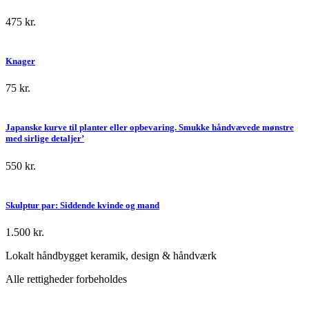
475
kr.
Knager
75
kr.
Japanske kurve til planter eller opbevaring. Smukke håndvævede mønstre
med sirlige detaljer’
550
kr.
Skulptur par: Siddende kvinde og mand
1.500
kr.
Lokalt håndbygget keramik, design & håndværk
Alle rettigheder forbeholdes