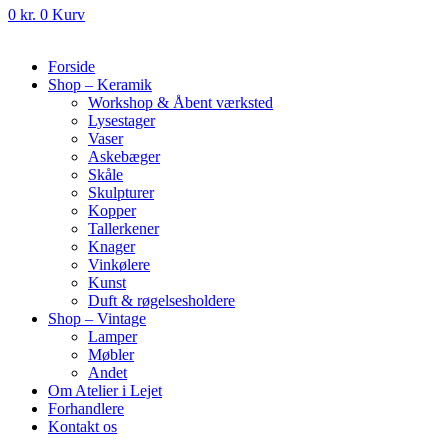
0
kr.
0
Kurv
Forside
Shop – Keramik
Workshop & Åbent værksted
Lysestager
Vaser
Askebæger
Skåle
Skulpturer
Kopper
Tallerkener
Knager
Vinkølere
Kunst
Duft & røgelsesholdere
Shop – Vintage
Lamper
Møbler
Andet
Om Atelier i Lejet
Forhandlere
Kontakt os