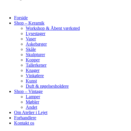
Forside
Shop – Keramik
Workshop & Åbent værksted
Lysestager
Vaser
Askebæger
Skåle
Skulpturer
Kopper
Tallerkener
Knager
Vinkølere
Kunst
Duft & røgelsesholdere
Shop – Vintage
Lamper
Møbler
Andet
Om Atelier i Lejet
Forhandlere
Kontakt os