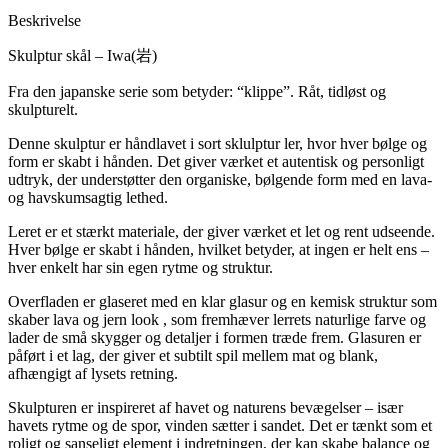
Beskrivelse
Skulptur skål – Iwa(岩)
Fra den japanske serie som betyder: “klippe”. Råt, tidløst og
skulpturelt.
Denne skulptur er håndlavet i sort sklulptur ler, hvor hver bølge og
form er skabt i hånden. Det giver værket et autentisk og personligt
udtryk, der understøtter den organiske, bølgende form med en lava-
og havskumsagtig lethed.
Leret er et stærkt materiale, der giver værket et let og rent udseende.
Hver bølge er skabt i hånden, hvilket betyder, at ingen er helt ens –
hver enkelt har sin egen rytme og struktur.
Overfladen er glaseret med en klar glasur og en kemisk struktur som
skaber lava og jern look , som fremhæver lerrets naturlige farve og
lader de små skygger og detaljer i formen træde frem. Glasuren er
påført i et lag, der giver et subtilt spil mellem mat og blank,
afhængigt af lysets retning.
Skulpturen er inspireret af havet og naturens bevægelser – især
havets rytme og de spor, vinden sætter i sandet. Det er tænkt som et
roligt og sanseligt element i indretningen, der kan skabe balance og