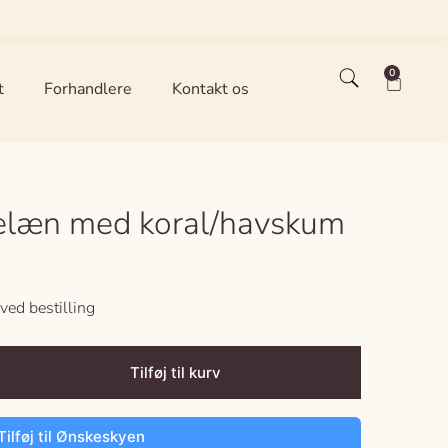
0
t
Forhandlere
Kontakt os
celæn med koral/havskum
ved bestilling
Tilføj til kurv
Tilføj til Ønskeskyen