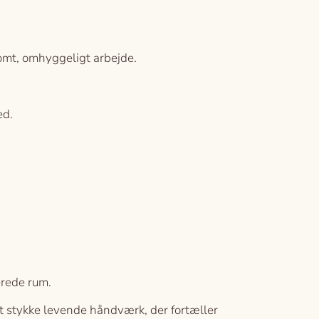
somt, omhyggeligt arbejde.
ed.
erede rum.
et stykke levende håndværk, der fortæller