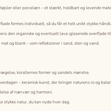
øjsler eller porcelæn – et stærkt, holdbart og levende mater
lade formes individuelt, så du får et helt unikt stykke håndl
 mens den organiske og eventuelt lava-glaserede overflade ti
 mat og blank – som refleksioner i sand, sten og vand.
evægelse, korallernes former og sandets mønstre.
verdagen – keramisk kunst, der bringer naturens ro og balanc
følelse af nærvær og harmoni.
ille stykke natur, du kan nyde hver dag.