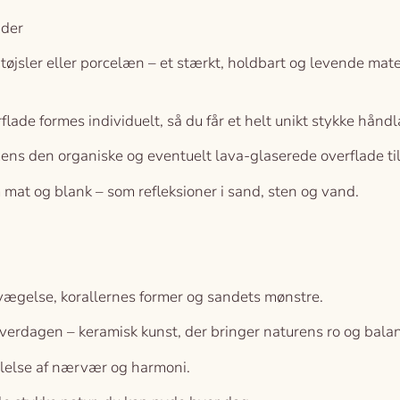
ader
øjsler eller porcelæn – et stærkt, holdbart og levende mater
lade formes individuelt, så du får et helt unikt stykke håndl
 mens den organiske og eventuelt lava-glaserede overflade ti
 mat og blank – som refleksioner i sand, sten og vand.
evægelse, korallernes former og sandets mønstre.
verdagen – keramisk kunst, der bringer naturens ro og balanc
følelse af nærvær og harmoni.