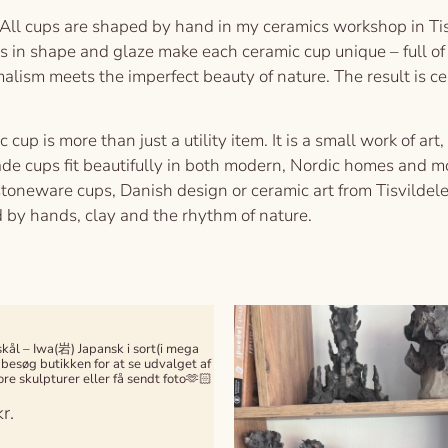
ll cups are shaped by hand in my ceramics workshop in Tisv
s in shape and glaze make each ceramic cup unique – full of li
ism meets the imperfect beauty of nature. The result is cera
cup is more than just a utility item. It is a small work of art
ade cups fit beautifully in both modern, Nordic homes and m
oneware cups, Danish design or ceramic art from Tisvildeleje
d by hands, clay and the rhythm of nature.
kål – Iwa(岩) Japansk i sort(i mega
 besøg butikken for at se udvalget af
ore skulpturer eller få sendt foto🫶🏻
kr.