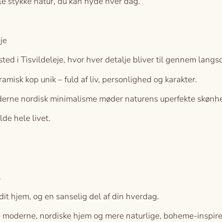
ille stykke natur, du kan nyde hver dag.
je
ted i Tisvildeleje, hvor hver detalje bliver til gennem lang
amisk kop unik – fuld af liv, personlighed og karakter.
erne nordisk minimalisme møder naturens uperfekte skønh
lde hele livet.
.
 dit hjem, og en sanselig del af din hverdag.
 moderne, nordiske hjem og mere naturlige, boheme-inspir