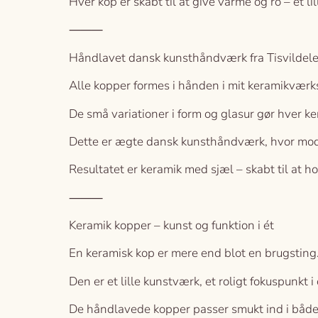
Hver kop er skabt til at give varme og ro – et l
⸻
Håndlavet dansk kunsthåndværk fra Tisvildele
Alle kopper formes i hånden i mit keramikværks
De små variationer i form og glasur gør hver ker
Dette er ægte dansk kunsthåndværk, hvor mod
Resultatet er keramik med sjæl – skabt til at ho
⸻
Keramik kopper – kunst og funktion i ét
En keramisk kop er mere end blot en brugsting
Den er et lille kunstværk, et roligt fokuspunkt i
De håndlavede kopper passer smukt ind i både