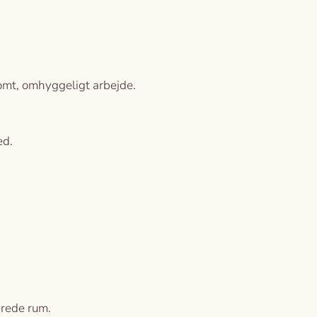
somt, omhyggeligt arbejde.
ed.
erede rum.