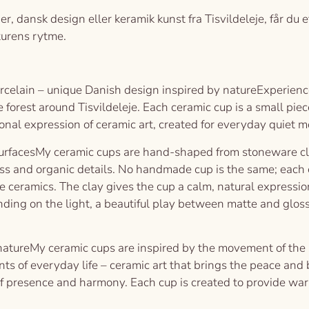
, dansk design eller keramik kunst fra Tisvildeleje, får du 
turens rytme.
elain – unique Danish design inspired by natureExperienc
 forest around Tisvildeleje. Each ceramic cup is a small pie
sonal expression of ceramic art, created for everyday qu
surfacesMy ceramic cups are hand-shaped from stoneware cla
ess and organic details. No handmade cup is the same; each c
ceramics. The clay gives the cup a calm, natural expression
ing on the light, a beautiful play between matte and glossy 
natureMy ceramic cups are inspired by the movement of the s
ts of everyday life – ceramic art that brings the peace an
of presence and harmony. Each cup is created to provide war