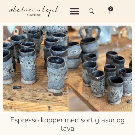
0
Shop – Keramik
Shop – Vintage
Om Atelier i Lejet
Espresso kopper med sort glasur og
lava