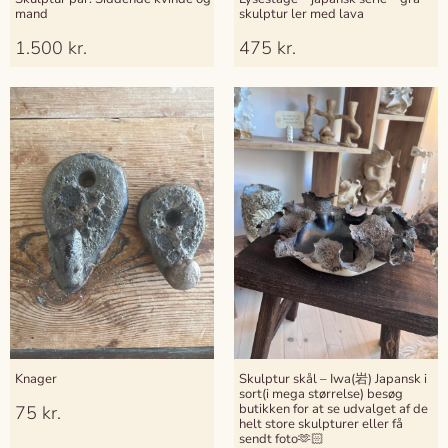
mand
skulptur ler med lava
1.500
kr.
475
kr.
Knager
Skulptur skål – Iwa(岩) Japansk i
sort(i mega størrelse) besøg
butikken for at se udvalget af de
75
kr.
helt store skulpturer eller få
sendt foto🫶🏻