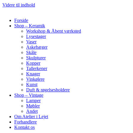
Videre til indhold
Forside
Shop – Keramik
Workshop & Åbent værksted
Lysestager
Vaser
Askebæger
Skåle
Skulpturer
Kopper
Tallerkener
Knager
Vinkølere
Kunst
Duft & røgelsesholdere
Shop – Vintage
Lamper
Møbler
Andet
Om Atelier i Lejet
Forhandlere
Kontakt os