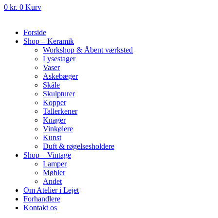
0
kr.
0
Kurv
Forside
Shop – Keramik
Workshop & Åbent værksted
Lysestager
Vaser
Askebæger
Skåle
Skulpturer
Kopper
Tallerkener
Knager
Vinkølere
Kunst
Duft & røgelsesholdere
Shop – Vintage
Lamper
Møbler
Andet
Om Atelier i Lejet
Forhandlere
Kontakt os