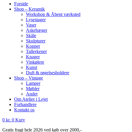
Forside
Shop – Keramik
Workshop & Åbent værksted
Lysestager
Vaser
Askebæger
Skåle
Skulpturer
Kopper
Tallerkener
Knager
Vinkølere
Kunst
Duft & røgelsesholdere
Shop – Vintage
Lamper
Møbler
Andet
Om Atelier i Lejet
Forhandlere
Kontakt os
0
kr.
0
Kurv
Gratis fragt hele 2026 ved køb over 2000,-