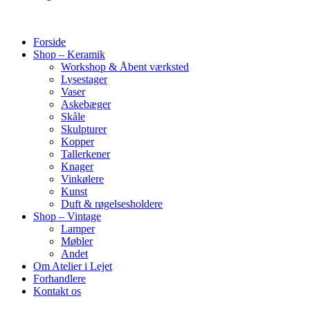
Forside
Shop – Keramik
Workshop & Åbent værksted
Lysestager
Vaser
Askebæger
Skåle
Skulpturer
Kopper
Tallerkener
Knager
Vinkølere
Kunst
Duft & røgelsesholdere
Shop – Vintage
Lamper
Møbler
Andet
Om Atelier i Lejet
Forhandlere
Kontakt os