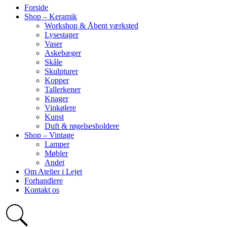
Forside
Shop – Keramik
Workshop & Åbent værksted
Lysestager
Vaser
Askebæger
Skåle
Skulpturer
Kopper
Tallerkener
Knager
Vinkølere
Kunst
Duft & røgelsesholdere
Shop – Vintage
Lamper
Møbler
Andet
Om Atelier i Lejet
Forhandlere
Kontakt os