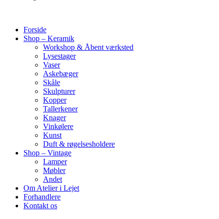
Forside
Shop – Keramik
Workshop & Åbent værksted
Lysestager
Vaser
Askebæger
Skåle
Skulpturer
Kopper
Tallerkener
Knager
Vinkølere
Kunst
Duft & røgelsesholdere
Shop – Vintage
Lamper
Møbler
Andet
Om Atelier i Lejet
Forhandlere
Kontakt os