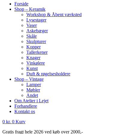
Forside
Shop – Keramik
Workshop & Åbent værksted
Lysestager
Vaser
Askebæger
Skåle
Skulpturer
Kopper
Tallerkener
Knager
Vinkølere
Kunst
Duft & røgelsesholdere
Shop – Vintage
Lamper
Møbler
Andet
Om Atelier i Lejet
Forhandlere
Kontakt os
0
kr.
0
Kurv
Gratis fragt hele 2026 ved køb over 2000,-