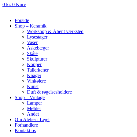
0
kr.
0
Kurv
Forside
Shop – Keramik
Workshop & Åbent værksted
Lysestager
Vaser
Askebæger
Skåle
Skulpturer
Kopper
Tallerkener
Knager
Vinkølere
Kunst
Duft & røgelsesholdere
Shop – Vintage
Lamper
Møbler
Andet
Om Atelier i Lejet
Forhandlere
Kontakt os