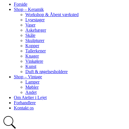
Forside
Shop – Keramik
Workshop & Åbent værksted
Lysestager
Vaser
Askebæger
Skåle
Skulpturer
Kopper
Tallerkener
Knager
Vinkølere
Kunst
Duft & røgelsesholdere
Shop – Vintage
Lamper
Møbler
Andet
Om Atelier i Lejet
Forhandlere
Kontakt os