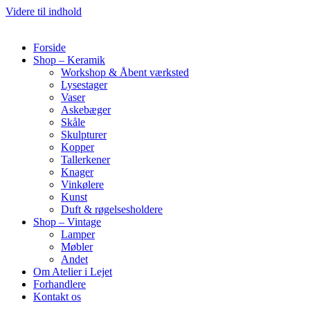
Videre til indhold
Forside
Shop – Keramik
Workshop & Åbent værksted
Lysestager
Vaser
Askebæger
Skåle
Skulpturer
Kopper
Tallerkener
Knager
Vinkølere
Kunst
Duft & røgelsesholdere
Shop – Vintage
Lamper
Møbler
Andet
Om Atelier i Lejet
Forhandlere
Kontakt os