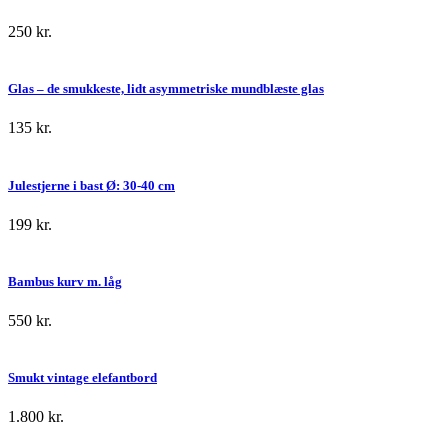
250
kr.
Glas – de smukkeste, lidt asymmetriske mundblæste glas
135
kr.
Julestjerne i bast Ø: 30-40 cm
199
kr.
Bambus kurv m. låg
550
kr.
Smukt vintage elefantbord
1.800
kr.