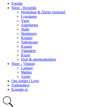
Forside
Shop – Keramik
Workshop & Åbent værksted
Lysestager
Vaser
Askebæger
Skåle
Skulpturer
Kopper
Tallerkener
Knager
Vinkølere
Kunst
Duft & røgelsesholdere
Shop – Vintage
Lamper
Møbler
Andet
Om Atelier i Lejet
Forhandlere
Kontakt os