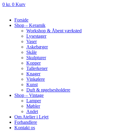
0
kr.
0
Kurv
Forside
Shop – Keramik
Workshop & Åbent værksted
Lysestager
Vaser
Askebæger
Skåle
Skulpturer
Kopper
Tallerkener
Knager
Vinkølere
Kunst
Duft & røgelsesholdere
Shop – Vintage
Lamper
Møbler
Andet
Om Atelier i Lejet
Forhandlere
Kontakt os