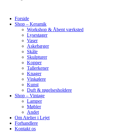
Forside
Shop – Keramik
Workshop & Åbent værksted
Lysestager
Vaser
Askebæger
Skåle
Skulpturer
Kopper
Tallerkener
Knager
Vinkølere
Kunst
Duft & røgelsesholdere
Shop – Vintage
Lamper
Møbler
Andet
Om Atelier i Lejet
Forhandlere
Kontakt os