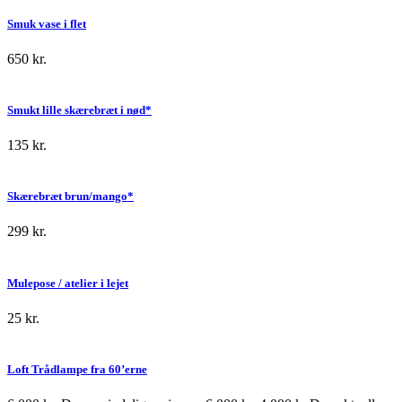
Smuk vase i flet
650
kr.
Smukt lille skærebræt i nød*
135
kr.
Skærebræt brun/mango*
299
kr.
Mulepose / atelier i lejet
25
kr.
Loft Trådlampe fra 60’erne