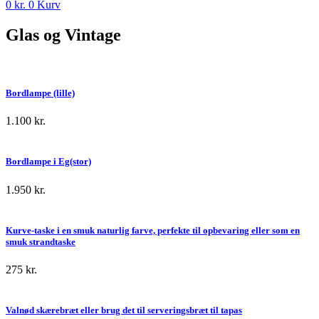
0
kr.
0
Kurv
Glas og Vintage
Bordlampe (lille)
1.100
kr.
Bordlampe i Eg(stor)
1.950
kr.
Kurve-taske i en smuk naturlig farve, perfekte til opbevaring eller som en
smuk strandtaske
275
kr.
Valnød skærebræt eller brug det til serveringsbræt til tapas