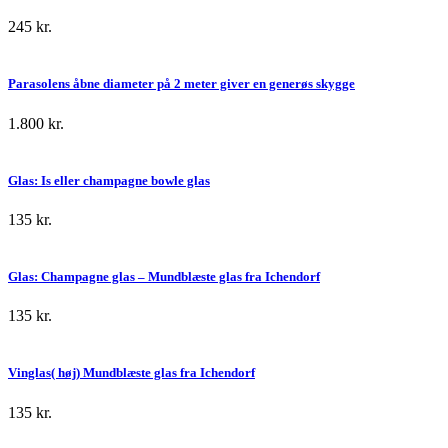
245
kr.
Parasolens åbne diameter på 2 meter giver en generøs skygge
1.800
kr.
Glas: Is eller champagne bowle glas
135
kr.
Glas: Champagne glas – Mundblæste glas fra Ichendorf
135
kr.
Vinglas( høj) Mundblæste glas fra Ichendorf
135
kr.