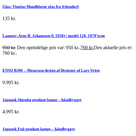
Glas: Vinglas Mundblæste glas fra Ichendorf
135
kr.
Lamper: Arne B. Johansson (f. 1936) / model 126, 1970’erne
950
kr.
Den oprindelige pris var: 950 kr..
760
kr.
Den aktuelle pris er:
760 kr..
ENSO RAW – Motarasu design af Designer af Lars Vejen
9.995
kr.
Japansk Shizuku pendant lampe – håndbygget
4.995
kr.
Japansk Fuji pendant lampe – håndbygget