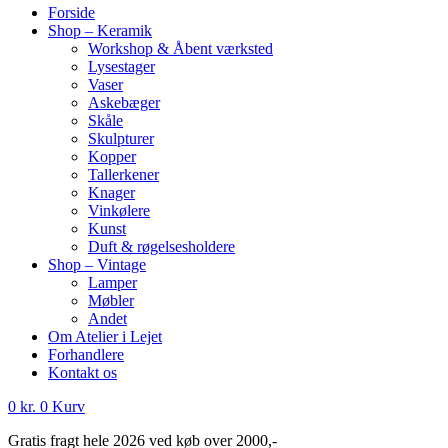
Forside
Shop – Keramik
Workshop & Åbent værksted
Lysestager
Vaser
Askebæger
Skåle
Skulpturer
Kopper
Tallerkener
Knager
Vinkølere
Kunst
Duft & røgelsesholdere
Shop – Vintage
Lamper
Møbler
Andet
Om Atelier i Lejet
Forhandlere
Kontakt os
0
kr.
0
Kurv
Gratis fragt hele 2026 ved køb over 2000,-