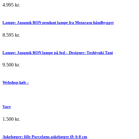
4.995
kr.
Lampe: Japansk RON pendant lampe fra Motarasu håndbygget
8.595
kr.
Lampe: Japansk RON lampe på fod – Designer: Toshiyuki Tani
9.500
kr.
Webshop køb –
Vare
1.500
kr.
Askebæger: lille Porcelæns askebæger Ø: 6-8 cm