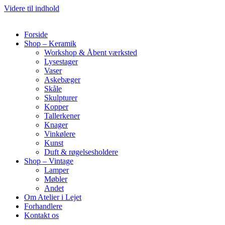
Videre til indhold
Forside
Shop – Keramik
Workshop & Åbent værksted
Lysestager
Vaser
Askebæger
Skåle
Skulpturer
Kopper
Tallerkener
Knager
Vinkølere
Kunst
Duft & røgelsesholdere
Shop – Vintage
Lamper
Møbler
Andet
Om Atelier i Lejet
Forhandlere
Kontakt os